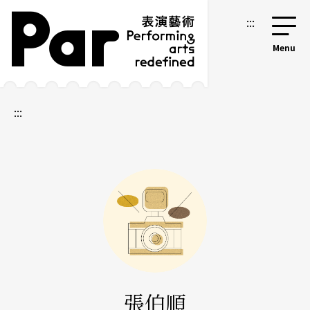
跳到主要內容區塊
網站導覽
:::
:::
張伯順