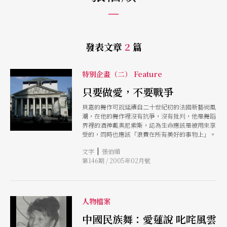
發表文章
2
篇
特別企畫（二） Feature
只要做愛，不要戰爭
貝嘉的舞作可說延續自二十世紀初的法國新藝術風
潮，在他的舞作裡沒有抗爭，沒有批判，他是舞蹈
界裡的酒神戴奧尼索斯，認為生命應該是被用來享
受的，同時也應該「浪費在所有美好的事物上」。
|
文字
張伯順
第146期 / 2005年02月號
人物檔案
中國民族舞：愛蓮說 叱咤風雲