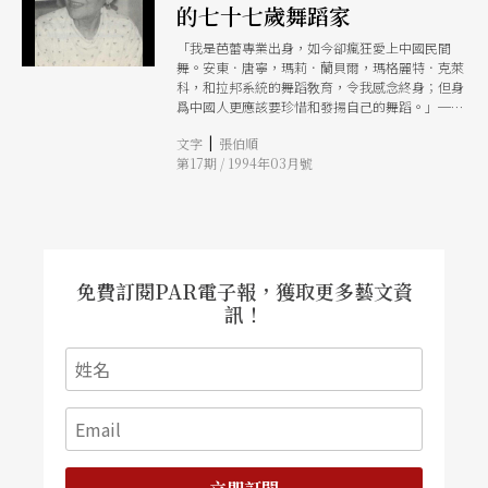
的七十七歲舞蹈家
「我是芭蕾專業出身，如今卻瘋狂愛上中國民間
舞。安東．唐寧，瑪莉．蘭貝爾，瑪格麗特．克萊
科，和拉邦系統的舞蹈敎育，令我感念終身；但身
爲中國人更應該要珍惜和發揚自己的舞蹈。」──
戴愛蓮
|
文字
張伯順
第17期 / 1994年03月號
免費訂閱PAR電子報，獲取更多藝文資
訊！