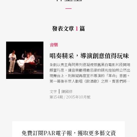
發表文章
1
篇
音樂
唱奏精采，導演創意值得玩味
全劇以男主角阿弗列德凝視懷舊黑白電影片段開場
頗富巧思，讓音樂廳裡最忌諱的鎂光燈拍照公然出
現舞台上，則無疑再度宣示導演的「革命」意圖。
第一幕後半眾人歡唱《飲酒歌》之際，賓客們將桌
子推來推去，跟音樂節拍巧妙搭配，新穎而不突
|
文字
陳國修
兀，創意絕佳。
第154期 / 2005年10月號
免費訂閱PAR電子報，獲取更多藝文資