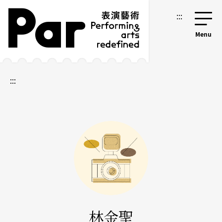
跳到主要內容區塊
網站導覽
:::
:::
林金聖