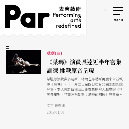
跳到主要內容區塊
網站導覽
:::
:::
戲劇(曲)
《葉瑪》演員長達近半年密集
訓練 挑戰原音呈現
希臘導演狄奧多羅斯．特爾左布勒斯再度來台並執
導《葉瑪》，十一月二日至四日在台北國家戲劇院
登場，本人將於每場演出後在戲劇院大廳舉辦《狄
奧多羅斯．特爾左布勒斯：酒神的回歸》簽書會。
文字 張震洲
2018/11/01