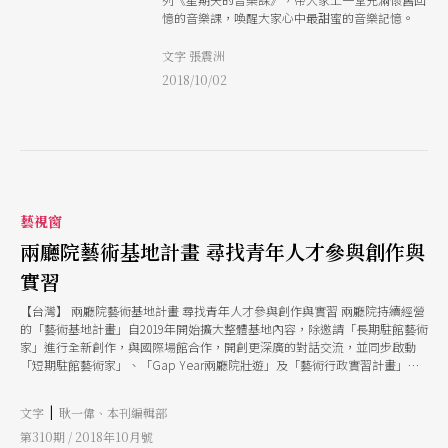
憶的音樂課，喚醒大家心中最甜蜜的音樂記憶。
文字 張震洲
2018/10/02
藝視窗
兩廳院藝術基地計畫 尋找青年人才參與創作與
實習
【台灣】 兩廳院藝術基地計畫 尋找青年人才參與創作與實習 兩廳院持續經營
的「藝術基地計畫」自2019年開始擴大整體基地內容，除邀請「長期駐館藝術
家」進行全新創作，與國際場館合作，開創更深廣的對話交流，並同步啟動
「短期駐館藝術家」、「Gap Year兩廳院壯遊」及「藝術行政實習計畫」三
大徵才計畫。兩廳院試圖將陪伴的過程往前推進，從青年培力作起，以更充足
的資源及時間培育優秀人才。整體「藝術基地計畫」涵蓋行政、製作到創作，
|
文字
耿一偉、本刊編輯部
希望提供藝術家及藝術工作者在尋找夢想、發揮才能的路上最有力的支持。
「短期駐館計畫」，每期三個月，一年開放兩位名額，由兩廳院提供15萬元駐
第310期 / 2018年10月號