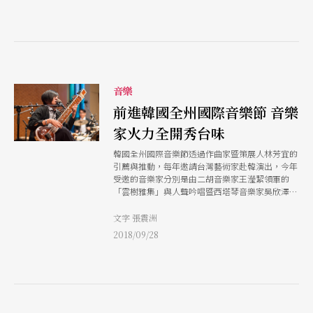
館工作費，希望吸引具備三年以上專業藝文相關工作經歷，並以台灣為主要創
作基地的藝術家提案申請。除了鼓勵藝術家以跨領域及跨社群合作方式，打開
更多連結與交流，激發不同背景創作者的對話空間，也期待藝術家透過駐館創
作，深化作品發展。 首次啟動的「Gap Year兩廳院壯遊」計畫，則提供21～
26歲具潛力新人自由探索的機會，以為期一年的時間，藝術家一方面參與場館
創意專案，了解企劃發想環節及劇場運作面向；另一方面則以表演藝術領域為
範疇，自主發展個人創作計畫，挖掘藝術潛力。Gap Year計畫預計選出五位
音樂
藝術家，由兩廳院提供每月工作費25,000元，讓正準備踏出校園或剛踏入社會
的青年藝術家率先進入藝術環境試水溫，並能在生活穩定的條件下，大膽揮灑
前進韓國全州國際音樂節 音樂
創作才華和創藝能量。 翻轉一般寒暑假短期實習做法，兩廳院擴大「藝術行
家火力全開秀台味
政實習計畫」，採學期制度與校園接軌，以每年兩次的全職實習計畫，提供長
期且深化的學習內容。每次預計招收10名在校學生，實習期滿5個月，將提供3
韓國全州國際音樂節透過作曲家暨策展人林芳宜的
萬元獎學金及實習時數證明。希望同學用一整個學期的時間，實際參與兩廳院
引薦與推動，每年邀請台灣藝術家赴韓演出，今年
節目部、公共溝通部、顧客體驗部、演出技術部、業務發展部等五個部門工作
受邀的音樂家分別是由二胡音樂家王瀅絜領軍的
內容，將所學與實務結合，深度了解藝術行政真實的工作環境與面向。 相關
「雲樹雅集」與人聲吟唱暨西塔琴音樂家吳欣澤和
徵選自即日起展開，至10/25截止。詳情請參兩廳院官網 <a
其「西尤島融合樂團」。
href="/backArticle/edit/npac-ntch.org/zh/artProject/intro"
文字 張震洲
target="_blank"
2018/09/28