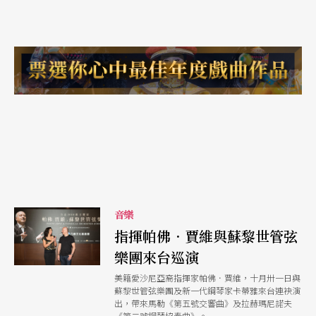
音樂
指揮帕佛．賈維與蘇黎世管弦
樂團來台巡演
美籍愛沙尼亞裔指揮家帕佛．賈維，十月卅一日與
蘇黎世管弦樂團及新一代鋼琴家卡蒂雅來台連袂演
出，帶來馬勒《第五號交響曲》及拉赫瑪尼諾夫
《第二號鋼琴協奏曲》。