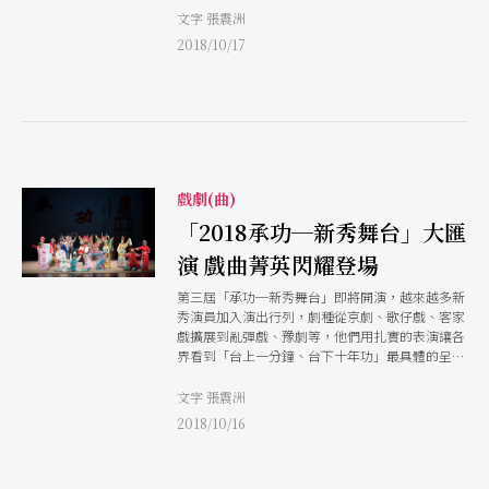
許多經典段子，也播灑下日後的相聲藝術種子。
文字 張震洲
一九二四年生於中國北平市的吳兆南，本名照南，
2018/10/17
畢業於中國大學經濟系，師事相聲泰斗侯寶林。幼
年成長於北京胡同的他，自小愛聽說書。一九四九
年隨國民政府來台，從事相聲及京劇表演；一九五
二年起他在台北靠變魔術和說評書討生活，之後受
馬繼良在台北創辦的「螢橋樂園」之邀，擔綱「單
口相聲」演出，從此開始專攻相聲，並在民國八十
八年及九十年，於台北曲藝團與北京曲藝團共同舉
辦之《兩岸彈》、《說唱藝術兩岸情》等演出中，
戲劇(曲)
登上國家戲劇院舞台。曾獲頒薪傳獎、金鼎獎、文
「2018承功─新秀舞台」大匯
化獎、傳藝金曲獎特別貢獻獎、美國林肯藝術中心
終身成就獎等諸多獎項。 一九七三年吳兆南舉家
演 戲曲菁英閃耀登場
遷往美國，仍從事相聲演出，更在美國獲得「亞洲
最傑出藝人金獎」、「終生藝術成就獎」等殊榮。
第三屆「承功─新秀舞台」即將開演，越來越多新
一九九九年起先後收江南、侯冠群、郎祖筠、劉增
秀演員加入演出行列，劇種從京劇、歌仔戲、客家
鍇、 劉爾金、樊光耀等為弟子，之後創辦吳兆南
戲擴展到亂彈戲、豫劇等，他們用扎實的表演讓各
相聲劇藝社，繼續在海內外推廣相聲藝術。
界看到「台上一分鐘、台下十年功」最具體的呈
現。
文字 張震洲
2018/10/16