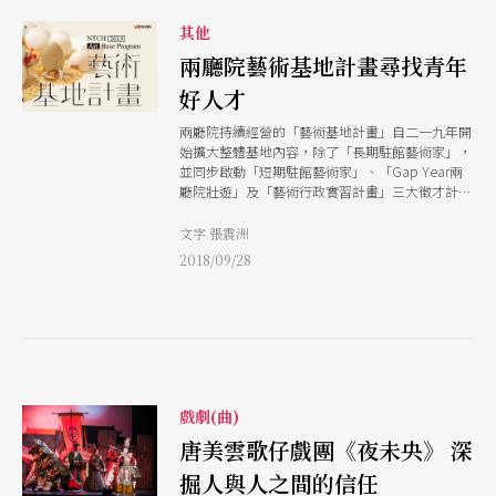
其他
兩廳院藝術基地計畫尋找青年
好人才
兩廳院持續經營的「藝術基地計畫」自二一九年開
始擴大整體基地內容，除了「長期駐館藝術家」，
並同步啟動「短期駐館藝術家」、「Gap Year兩
廳院壯遊」及「藝術行政實習計畫」三大徵才計
畫。
文字 張震洲
2018/09/28
戲劇(曲)
唐美雲歌仔戲團《夜未央》 深
掘人與人之間的信任