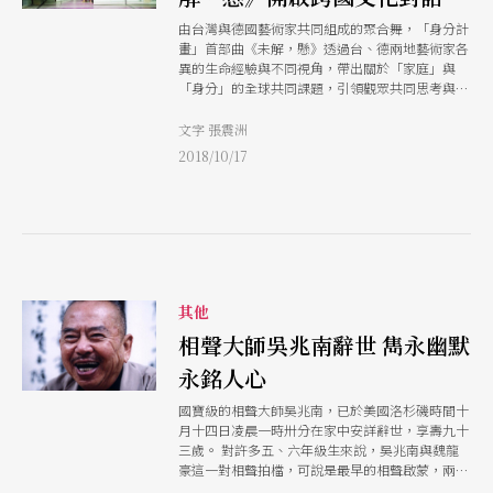
由台灣與德國藝術家共同組成的聚合舞，「身分計
畫」首部曲《未解，懸》透過台、德兩地藝術家各
異的生命經驗與不同視角，帶出關於「家庭」與
「身分」的全球共同課題，引領觀眾共同思考與討
論。
文字 張震洲
2018/10/17
其他
相聲大師吳兆南辭世 雋永幽默
永銘人心
國寶級的相聲大師吳兆南，已於美國洛杉磯時間十
月十四日凌晨一時卅分在家中安詳辭世，享壽九十
三歲。 對許多五、六年級生來說，吳兆南與魏龍
豪這一對相聲拍檔，可說是最早的相聲啟蒙，兩人
錄製的《相聲集錦》、《相聲選粹》等作品，收錄