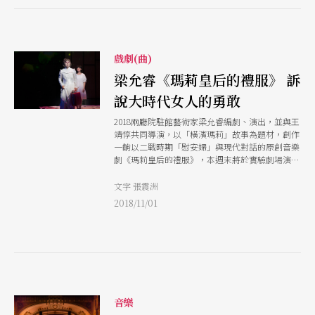
戲劇(曲)
梁允睿《瑪莉皇后的禮服》 訴
說大時代女人的勇敢
2018兩廳院駐館藝術家梁允睿編劇、演出，並與王
靖惇共同導演，以「橫濱瑪莉」故事為題材，創作
一齣以二戰時期「慰安婦」與現代對話的原創音樂
劇《瑪莉皇后的禮服》，本週末將於實驗劇場演
出。
文字 張震洲
2018/11/01
音樂