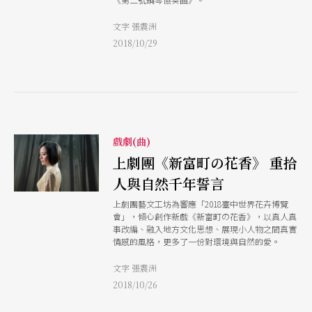
文字 張震洲
2018/10/29
戲劇(曲)
上劇團《新富町の花香》 重拾
人與自然千年誓言
上劇團藝文工坊為響應「2018臺中世界花卉博覽
會」，傾心創作新戲《新富町の花香》，以真人真
事改編、融入地方文化思想、展現小人物之間真實
情感的風格，更多了一份對環境與自然的愛。
文字 張震洲
2018/10/26