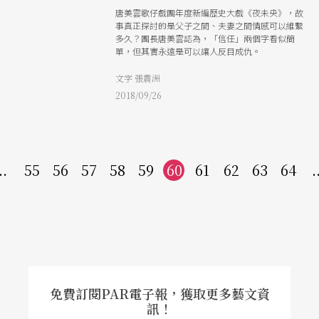
唐美雲歌仔戲團年度新編歷史大戲《夜未央》，故
事真正探討的是父子之間、夫妻之間情感可以維繫
多久？團長唐美雲認為，「信任」兩個字看似簡
單，但其實永遠是可以讓人反目成仇。
文字 張震洲
2018/09/26
..
55
56
57
58
59
60
61
62
63
64
.
免費訂閱PAR電子報，獲取更多藝文資
訊！