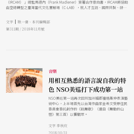
（IRCAM） 」總監馬德內（Frank Madlener）簽署合作意向書，IRCAM將協助
由空總轉型之臺灣當代文化實驗場（C-LAB），就人才互訪、國際共製、研發
及展演等領域進行交流，並在2020年底前，共同合作於C-LAB設立一個聲響實
驗室。 IRCAM附屬於法國龐畢度中心，原由法國作曲家與指揮家布列茲
|
文字
耿一偉、本刊編輯部
（Pierre Boulez）創立。1969年成立之初即以電子音樂與聲音研發創作為發
展方向，培養一批深諳軟硬體技術的專業工程師支援各種新音樂聲響創作。每
第311期 / 2018年11月號
年舉行的MANIFESTE藝術節匯聚國際舞蹈家、戲劇家、音樂編曲家及各類技
術工程師等，以極具前瞻原創性的手法，將藝術與科技融合呈現各類展演，深
獲好評。 國藝會辦理「2019演藝團隊年度獎助專案辦法暨填表說明會」 國藝
會承辦之「2019演藝團隊年度獎助專案」自11月1至30日受理申請，即日起開
放線上填寫申請表，申請者需於收件截止日11月30日前完成送件流程。為使團
隊了解本專案辦法與申請方式，國藝會將在11月9日、16日分別於台北、台南
舉辦獎助專案辦法暨填表說明會。台北場時間地點為11月9日下午2點於北師美
音樂
術館，台南場則為11月16日上午10點半於臺南文化創意產業園區-L4C文創講
堂。詳情請參國藝會官網最新消息區。 文化部「表演藝術結合科技跨界創
用相互熟悉的語言說自我的特
作」受理108年度計畫申請 文化部持續支持表演藝術結合科技跨界創作，自即
色 NSO美巡打下成功第一站
日起受理108年度申請計畫。文化部表示，考量科技藝術領域創作需求的獨特
性，並尊重藝術展現及創作自由，今年修正補助作業要點，簡化申請作業、放
NSO美巡第一站再次回到加州橘郡塞格斯仲表演藝
寬提案內容呈現方式及調整分期撥款比例等，期待落實協助科技藝術團隊發
術中心，上半場首先以台灣作曲家金希文受原住民
展。修正內容為第一期補助款的撥款比例，從30%提高到50%，支持科藝創作
委員會委託創作的《跳舞歌》（選自《舞動的山
初期的大量資金需求。同時，調減申請書份數及放寬計畫書格式，除文字外，
巒》第三首）以饗觀眾。
可採PPT、影片或
文字 李秋玫
2018/10/31