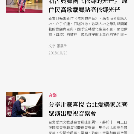
新古典舞團《依娜的光芒》 原
住民高歌載舞點亮依娜光芒
新古典舞團新作《依娜的光芒》，藉表演者腳踏大
地、心手相連、口唱吟詠，歌頌大地之母對世間萬
物的眷顧與恩典，四季流轉變化生生不息，象徵伊
娜（母親）的精神，願為孩子獻上雋永的犧牲與照
拂。
文字 張震洲
2018/10/23
音樂
分享卅載喜悅 台北愛樂家族齊
聚演出慶祝音樂會
台北愛樂文教基金會適逢卅周年，將於十一月三日
在國家音樂廳演出慶祝音樂會，集合台北愛樂全體
家族，包括合唱團、樂團、歌劇、音樂劇團員及龔