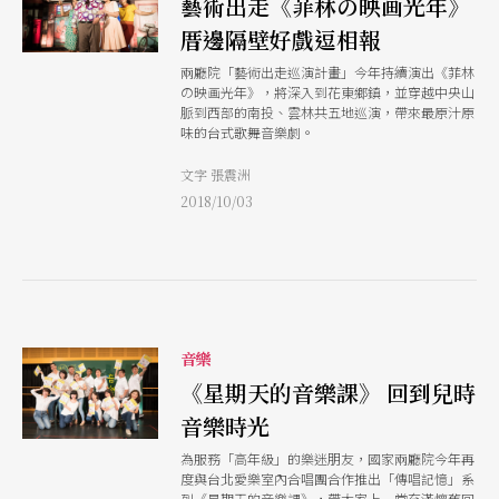
藝術出走《菲林の映画光年》
厝邊隔壁好戲逗相報
兩廳院「藝術出走巡演計畫」今年持續演出《菲林
の映画光年》，將深入到花東鄉鎮，並穿越中央山
脈到西部的南投、雲林共五地巡演，帶來最原汁原
味的台式歌舞音樂劇。
文字 張震洲
2018/10/03
音樂
《星期天的音樂課》 回到兒時
音樂時光
為服務「高年級」的樂迷朋友，國家兩廳院今年再
度與台北愛樂室內合唱團合作推出「傳唱記憶」系
列《星期天的音樂課》，帶大家上一堂充滿懷舊回