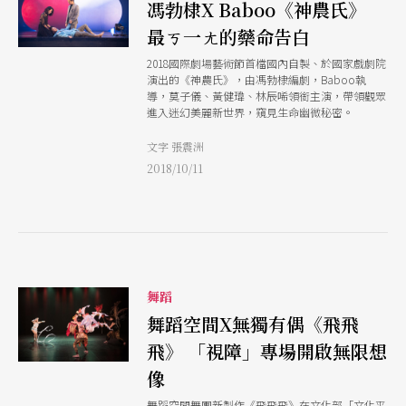
馮勃棣X Baboo《神農氏》
最ㄎ一ㄤ的藥命告白
2018國際劇場藝術節首檔國內自製、於國家戲劇院
演出的《神農氏》，由馮勃棣編劇，Baboo執
導，莫子儀、黃健瑋、林辰唏領銜主演，帶領觀眾
進入迷幻美麗新世界，窺見生命幽微秘密。
文字 張震洲
2018/10/11
舞蹈
舞蹈空間X無獨有偶《飛飛
飛》 「視障」專場開啟無限想
像
舞蹈空間舞團新製作《飛飛飛》在文化部「文化平