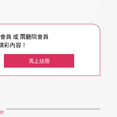
費會員 或 兩廳院會員
精彩內容！
馬上註冊
章