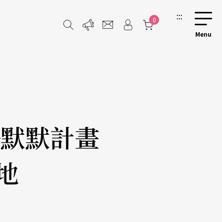
:::
0
─默默計畫
地