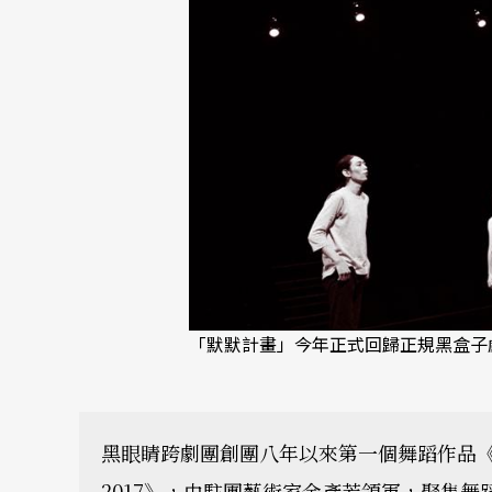
「默默計畫」今年正式回歸正規黑盒子劇
黑眼睛跨劇團創團八年以來第一個舞蹈作品
2017》，由駐團藝術家余彥芳領軍，聚集