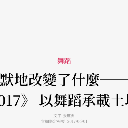
舞蹈
默地改變了什麼─
2017》 以舞蹈承載土
文字 張震洲
官網限定報導 2017/06/01