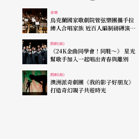
音樂
烏克蘭國家歌劇院管弦樂團攜手拉
縴人合唱家族 近百人編制磅礡演繹
「貝九」
戲劇(曲)
《24K金曲同學會！同鞋～》 星光
幫歌手加入一起唱出青春與離別
戲劇(曲)
澳洲派奇劇團《我的影子好朋友》
打造奇幻親子共遊時光