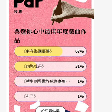
投票
票選你心中最佳年度戲曲作
品
67%
《夢在海潮那邊》
31%
《幽戀牡丹》
1%
《轉生到異世界成為嘉慶君—發現我的祖先是詐騙集團!?》
1%
《赤子》
投票看結果