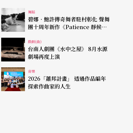
舞蹈
碧娜．鮑許傳奇舞者駐村彰化 聲舞
團十周年新作《Patience 靜候》
穀倉登場
戲劇(曲)
台南人劇團《水中之屋》 8月水源
劇場再度上演
音樂
2026「蕭邦計畫」 透過作品編年
探索作曲家的人生