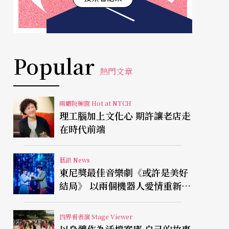
Popular
熱門文章
兩廳院櫥窗 Hot at NTCH
理工腦加上文化心 期許讓老店走
在時代前端
藝訊 News
東尼獎最佳音樂劇《或許是美好
結局》 以兩個機器人愛情重新凝
視有限人生
四界看表演 Stage Viewer
以身體作為活檔案庫 自己的故事