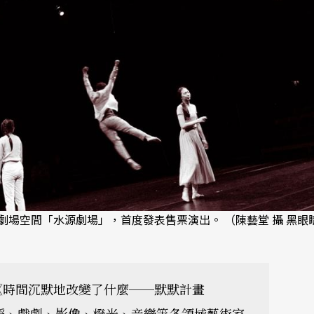
場空間「水源劇場」，首度發表售票演出。 （陳藝堂 攝 黑眼
《時間沉默地改變了什麼──默默計畫
舞蹈、戲劇、影像、燈光、音樂等各領域藝術家