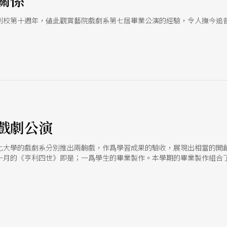
關係
創校第十週年，値此觀賞藝院戲劇系第七屆畢業公演的經驗，令人撫今追
戲劇公演
化大學的戲劇系分別推出兩齣戲，作爲學習成果的驗收，展現出相當的開創
十月的《亨利四世》即是；一爲學生的畢業製作。本學期的畢業製作組合
人爲中心，由三位友人的悼念與追尋死亡的謎因，反映現代大學生的情感
畢業製作。另一齣《下班后》由柳廣輝導演。原作爲十年前七十五位美國
取了九個屬於夜晚的故事，再加上兩個品特的〈素描〉，由九位演員輪番
場的內在空間與外在景觀。 文化大學戲劇系三年級則將演出《名字與眼淚
典、魔幻場景，省視今日仍然存在的社會問題──婦女地位、雛妓、土地