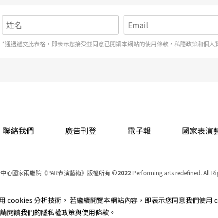
*通過遞交此表格，即表示您接受並同意已閱讀本網站的使用條款，私隱政策和個人
聯絡我們
廣告刊登
電子報
國家表演
中心國家兩廳院《PAR表演藝術》版權所有
©
2022
Performing arts redefined. All R
統一編號 Tax Id number 00973926
本站所提供相關演出資訊，如有異動應以主辦單位公告為準。
cookies 分析技術。 若繼續閱覽本網站內容，即表示您同意我們使用 co
服務條款
｜
隱私權聲明
｜
著作權聲明
資訊，請閱讀我們的隱私權政策與使用條款。