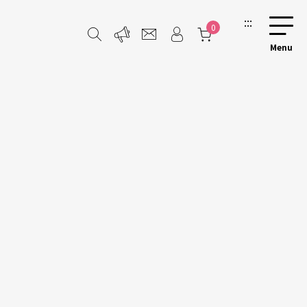
:::
0