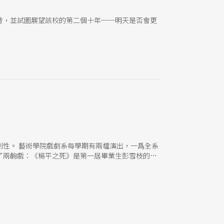
昔，並試圖展望該校的第二個十年──明天是否會更
性。 藝術學院戲劇系每學期有兩檔演出，一爲全系
了兩齣戲：《楊平之死》是第一屆畢業生彭雪枝的作
、思想和生活型態，由方靜琦導演，也是舞台、燈
劇作家以一天中的二十四小時爲主題而寫了二十四個
串演一群在城市中載浮載沉的人物。觀眾席將設在表
》，由學生王址編導，演出日據時代的山地故事，融
流失、人口外移、對本地文化的自尊及認同危機。