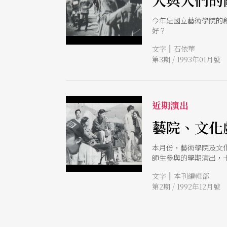
人與人們的
今年是國立藝術學院的
好？
|
文字
石依華
第3期 / 1993年01月號
近期演出
藝院、文化
本月份，藝術學院及文
師生參與的學期演出，
品，以一個自殺的年輕
|
文字
本刊編輯部
光、服裝、表演學生的
第2期 / 1992年12月號
短劇，《下班后》即抽
演區兩側，利用實驗劇
合歷史寫實、舞蹈、祭