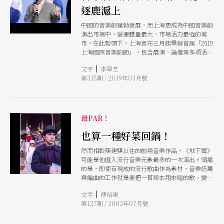
逐鹿滬上
中國的音樂劇蓬勃發展，而上海更成為中國音樂劇
演出市場中，營運體量最大、市場活力最強的城
市，在此勢頭下，上海宣布三月起舉辦首屆「2019
上海國際音樂劇節」，包含展演、論壇等多項活動
將貫穿一整年，台灣流行樂大咖如李宗盛、周華
|
文字
李翠芝
健，香港劇場名導林奕華均有作品參與，各路
第315期 / 2019年03月號
「音」雄逐鹿滬上，為音樂劇今後的產業化發展，
提供了各種可能。
最PAR！
也算一種好菜回鍋！
然而相較陳建騏以往的劇場音樂作品，《地下鐵》
可能是他匯入流行音樂元素最多的一次演出。頭痛
的是，即使有現成的流行歌曲作為素材，音樂統籌
與編曲的工作就是要把一首原本用來唱的歌，變成
有頭有尾，前奏還要配合劇情，並且跟戲劇發生關
|
文字
傅裕惠
係的曲子。「那可跟一般演唱會的音樂統籌工作，
第127期 / 2003年07月號
相差很多！」陳建騏慎重地表示。