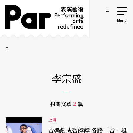
跳到主要內容區塊
網站導覽
:::
:::
李宗盛
相關文章
2
篇
上海
音樂劇成香餑餑 各路「音」雄