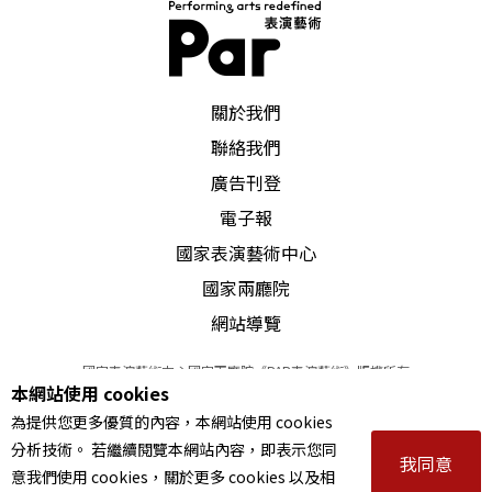
PAR 表演藝術雜誌
關於我們
聯絡我們
廣告刊登
電子報
國家表演藝術中心
國家兩廳院
網站導覽
國家表演藝術中心國家兩廳院《PAR表演藝術》版權所有
本網站使用 cookies
©
2022
Performing arts redefined. All Rights Reserved
為提供您更多優質的內容，本網站使用 cookies
統一編號 Tax Id number 00973926
分析技術。 若繼續閱覽本網站內容，即表示您同
本站所提供相關演出資訊，如有異動應以主辦單位公告為準。
我同意
意我們使用 cookies，關於更多 cookies 以及相
服務條款
｜
隱私權聲明
｜
著作權聲明