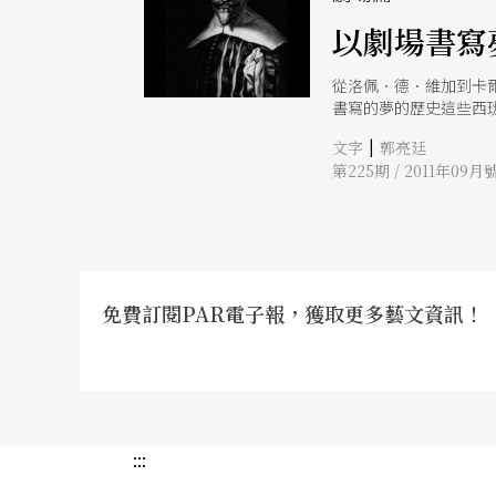
以劇場書寫
從洛佩．德．維加到卡
書寫的夢的歷史這些西
回更深的現實。
|
文字
郭亮廷
第225期 / 2011年09月
免費訂閱PAR電子報，獲取更多藝文資訊！
:::