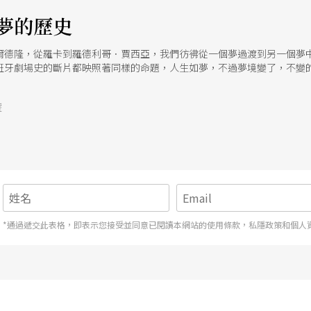
夢的歷史
爾德隆，從羅卡到羅德利哥．賈西亞，我們彷彿從一個夢過渡到另一個夢
班牙劇場史的斷片都映照著同樣的命題，人生如夢，不過夢境變了，不變
號
*通過遞交此表格，即表示您接受並同意已閱讀本網站的使用條款，私隱政策和個人