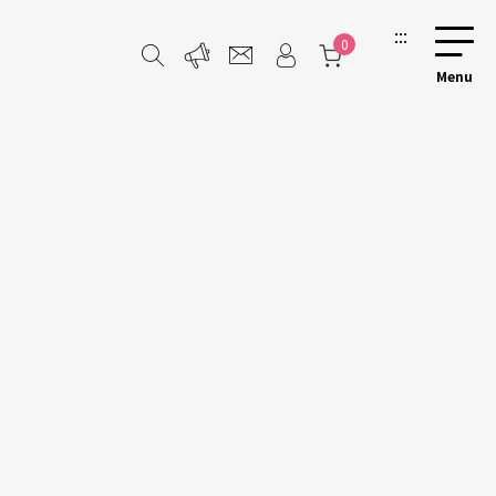
:::
0