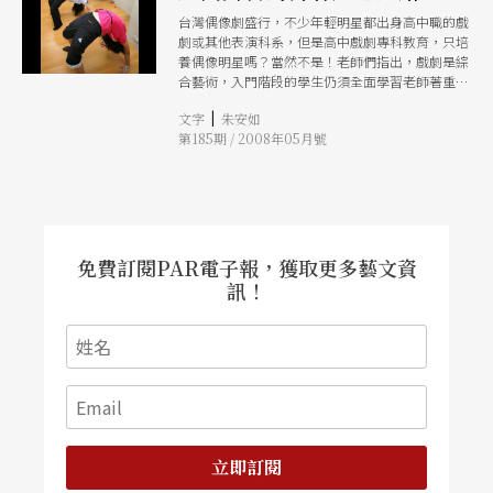
台灣偶像劇盛行，不少年輕明星都出身高中職的戲
劇或其他表演科系，但是高中戲劇專科教育，只培
養偶像明星嗎？當然不是！老師們指出，戲劇是綜
合藝術，入門階段的學生仍須全面學習老師著重於
啟發、建立「各部門分工但通力合作」的團隊概
|
文字
朱安如
念，開啟學生對戲劇的認識與熱忱後，讓學生選擇
第185期 / 2008年05月號
各自有興趣、具專長的部分深入學習。所以當偶像
不是唯一，還有許多可能性！
免費訂閱PAR電子報，獲取更多藝文資
訊！
立即訂閱