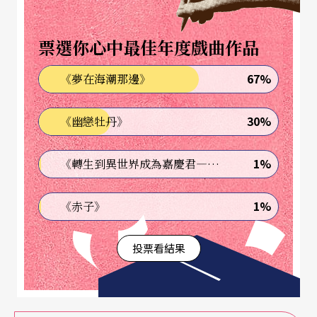
學生全面學習，校方務實培養
票選你心中最佳年度戲曲作品
各高中職戲劇科班老師不約而同地指出：高中職戲
劇教育不如大學戲劇教育來得專精；但戲劇是門綜
67%
《夢在海潮那邊》
合藝術，入門階段的學生仍須全面學習——老師著
30%
《幽戀牡丹》
重於啟發、建立「各部門分工但通力合作」的團隊
概念，開啟學生對戲劇的認識與熱忱後，讓學生選
1%
《轉生到異世界成為嘉慶君—發現我的祖先是詐騙集團!?》
擇各自有興趣、具專長的部分深入學習；校方則整
體性的務實培養，而非如外界想像的過度強調幕前
1%
《赤子》
訓練甚或明星光環。
投票看結果
民國八十六年成立的台北市立
復興高中
戲劇科，是
全國第一所公立高中戲劇科班，復興高中戲劇科召
集人葉子彥表示，學校並非一個「過渡」階段的中