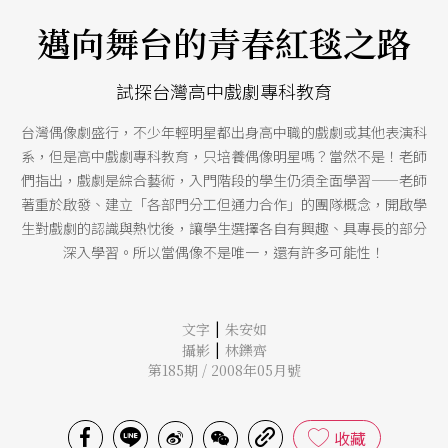
邁向舞台的青春紅毯之路
試探台灣高中戲劇專科教育
台灣偶像劇盛行，不少年輕明星都出身高中職的戲劇或其他表演科
系，但是高中戲劇專科教育，只培養偶像明星嗎？當然不是！老師
們指出，戲劇是綜合藝術，入門階段的學生仍須全面學習——老師
著重於啟發、建立「各部門分工但通力合作」的團隊概念，開啟學
生對戲劇的認識與熱忱後，讓學生選擇各自有興趣、具專長的部分
深入學習。所以當偶像不是唯一，還有許多可能性！
|
文字
朱安如
|
攝影
林鑠齊
第185期 / 2008年05月號
收藏