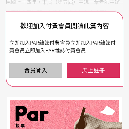
民國七十四年，末屆（第五屆）由姚一葦老師主辦
的實驗劇展謝幕；台灣戲劇教育核心也於同時交棒
給藝術學院等新成立的大專院校。二、三十年過
歡迎加入付費會員閱讀此篇內容
去，幾位在劇場實戰經驗豐富的大專院校戲劇系頭
立即加入PAR雜誌付費會員立即加入PAR雜誌付
幾屆畢業生與高中職戲劇科班畢業生，已經進入／
費會員立即加入PAR雜誌付費會員
回到高中職戲劇科班任教多年；在大專話劇盃比賽
也已停辦的今天，這些高中職戲劇科班老師們組
會員登入
馬上註冊
織、發起校際聯演活動，結合各校公演力量，聯合
展現學生學習成果及高中職戲劇教育的務實精神
外，也希望讓大家重新審視，在教育經費、學術研
究、行政措施與法規等面向都欠缺關注已久的青少
年戲劇教育環境生態。
投票