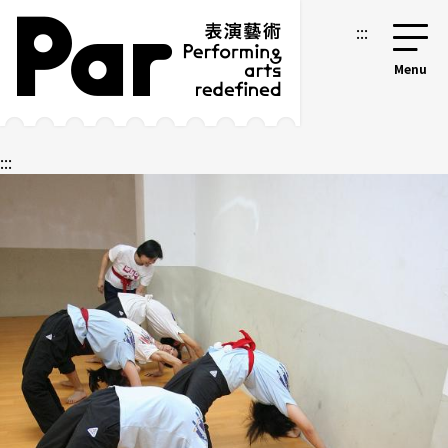
跳到主要內容區塊
網站導覽
:::
:::