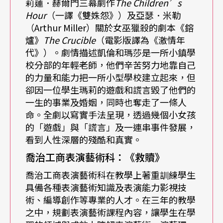
大高職表演藝術科班多規定一年級學生必修音樂、
莉蓮．赫爾門三幕劇作
The Children’s
Hour
（一譯《雙姝怨》）及亞瑟．米勒
舞蹈、戲劇各組基本課程，奠定認知基礎後，再於
（Arthur Miller）關於女巫獵殺的劇本《鎔
二年級分組，讓學生朝向專業發展。有能力、有條
爐》
The Crucible
（電影版譯為《激情年
代》）。劇情描述凱倫和瑪莎是一所小鎮學
件、有機會的學生，校方會協力朝向幕前訓練；然
校分部的年輕老師，他們辛苦努力地靠自己
而，「製造明星容易，製造演員不容易」，
華岡藝
的力量和能力把一所小型學校建立起來，但
卻因一位學生瑪莉的遊戲和謊言毀了他們的
校
表演藝術科老師楊金榜說：「『三年出個狀元，
一生的事業及婚姻，同時也奪走了一條人
十年出不了個戲子』，老師們會教導學生：『除了
命。全劇以寫實手法呈現，透過幾個小女孩
天分和努力，走這行機運更重要』。若機會還沒
的「遊戲」與「謊言」及一連串事件發展，
看到人性深層的殘酷和真實。
到，也鼓勵繼續升學；畢竟在四技二專相關科系增
喬治工商表演藝術科：
《救贖》
加、升學管道開放後，高職學生求學深造的可能性
喬治工商表演藝術科在教學上著重訓練學生
也更寬廣。」
具備各種表演藝術知識及表演能力影視技
術、編導創作等專業的人才。在三年的教學
楊金榜表示，以高中職學生的年齡來說，教學過程
之中，規劃表演藝術課程內容，讓學生在學