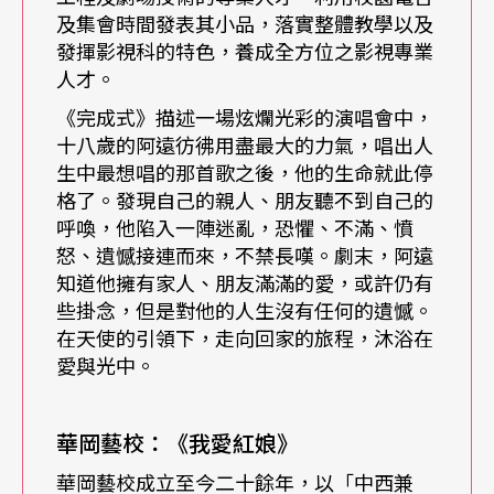
及集會時間發表其小品，落實整體教學以及
南強工商則更延伸「在做中學」的精神，由校方接
發揮影視科的特色，養成全方位之影視專業
洽，協助廣告、偶像劇拍攝，讓學生有更多機會嘗
人才。
試；並與校外團體專案合作，進行短期實戰培訓，
《完成式》描述一場炫爛光彩的演唱會中，
十八歲的阿遠彷彿用盡最大的力氣，唱出人
像在四年前的兒童藝術節中，學校支援承辦單位如
生中最想唱的那首歌之後，他的生命就此停
果兒童劇團，讓學生有機會和國外團體一起工作，
格了。發現自己的親人、朋友聽不到自己的
呼喚，他陷入一陣迷亂，恐懼、不滿、憤
也能進入大型演出團隊，經歷更嚴謹、完整的工作
怒、遺憾接連而來，不禁長嘆。劇末，阿遠
流程。此外，利正南自豪地說：「教育部提倡一人
知道他擁有家人、朋友滿滿的愛，或許仍有
些掛念，但是對他的人生沒有任何的遺憾。
一樂器，我們是一人好幾樂器」南強工商要求電影
在天使的引領下，走向回家的旅程，沐浴在
電視科和表演藝術科一年級的學生，每個人都要會
愛與光中。
彈吉他。學校負擔樂器費用，同時務求物盡其用，
只要家長簽署督導同意書，學生就能帶樂器回家練
華岡藝校：《我愛紅娘》
習：「我們學校的學生，家庭環境或許比較弱勢；
華岡藝校成立至今二十餘年，以「中西兼