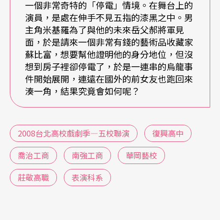
多數學生在建教合作後，成長相當可觀：一年修業
一個非常奇特的「停電」情境。在舞台上的
演員，是處在伸手不見五指的漆黑之中。男
期結束的一年級學生，已經可以自行組裝完整的音
主角米基羅為了與他的未來岳父郝將軍見
響設備。學生再進劇場，幾乎都已具備能夠獨當一
面，於是請來一個非常有錢的藝術品收藏家
蘇比富，想要幫他證明他的身分地位，但沒
面的基本能力，老師便可給予更進階、深入的教
想到房子裡卻停電了，於是一連串的烏龍事
學。利正南表示，建教合作的理想是達成業界、學
件開始展開，連遠在國外的前女友也跑回來
湊一角，結果究竟會如何呢？
校、學生三贏局面，但藝術領域生態不同於其他工
作，合作職場的核准法規相關條例很難適用於劇場
業界，在尋覓建教合作的對象時，也因此多所波
2008台北高校戲劇季—五校聯演
復興高中
折；還有待教育部的專家學者協商討論，協助解
喬治工商
南強工商
華岡藝校
決。
莊敬高職
表演科系
期許青少年戲劇教育的未來
「接下來要做的該是往下追，」莊敬高職陳佳琳老