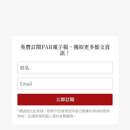
中南部學校一同加入）每年固定的重要活動。除了
設立獎項，激勵學生們彼此觀摩，增進積極主動的
良性競爭外，也會邀請國中表演藝術教師前來觀
賞。下一步考慮中的計畫，則是在聯演奠基後，能
免費訂閱PAR電子報，獲取更多藝文資
夠成立「台灣青少年戲劇學會」，作為彼此交流的
訊！
平台；除了高中職教師、學生外，也希望廣納國中
表演藝術教師。葉子彥說：「劇場裡點點滴滴的累
積，讓整體發展看來蓬勃、繁盛。高中職戲劇教育
則還在逐步發展中，現在學人數加總就有五、六萬
立即訂閱
高中職戲劇學子，若能獲得更多機會，未來的出路
*通過遞交此表格，即表示您接受並同意已閱讀本網站的使用
也會更寬廣。適逢民國九十年，教育部首度把『表
條款，私隱政策和個人資料收集聲明。
演藝術』列為正式教學科目，與『視覺藝術』和