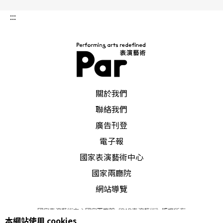
『音樂』統合納入九年一貫課程裡，國民中學的
:::
『藝術與人文』學習領域——好好發展以青少年為
主題為族群的戲劇，現在正是時候！」
PAR 表演藝術雜誌
關於我們
聯絡我們
廣告刊登
電子報
國家表演藝術中心
國家兩廳院
網站導覽
國家表演藝術中心國家兩廳院《PAR表演藝術》版權所有
本網站使用 cookies
©
2022
Performing arts redefined. All Rights Reserved