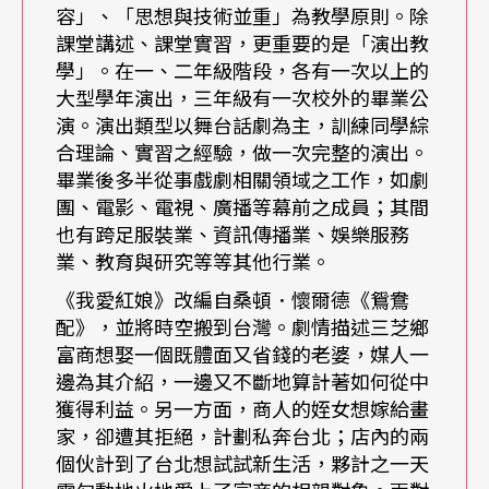
但我們希望達成『窮人也應該有權利學習藝術』的
容」、「思想與技術並重」為教學原則。除
課堂講述、課堂實習，更重要的是「演出教
教育理想！」
學」。在一、二年級階段，各有一次以上的
大型學年演出，三年級有一次校外的畢業公
莊敬高職
表演藝術科老師陳佳琳則說：「除了戲劇
演。演出類型以舞台話劇為主，訓練同學綜
合理論、實習之經驗，做一次完整的演出。
專業外，我們更著重讓學生認知到，戲劇是關於
畢業後多半從事戲劇相關領域之工作，如劇
『人類行為』的學習。」莊敬高職表演藝術科要求
團、電影、電視、廣播等幕前之成員；其間
學生在二年級時必修街頭表演課程：「這是為了訓
也有跨足服裝業、資訊傳播業、娛樂服務
業、教育與研究等等其他行業。
練學生與大眾近距離接觸的即時反應能力，也增加
《我愛紅娘》改編自桑頓．懷爾德《鴛鴦
學生走進人群的機會；是個訓練過程，而非終極目
配》，並將時空搬到台灣。劇情描述三芝鄉
標。據我們觀察，經此訓練，的確培養出學生不錯
富商想娶一個既體面又省錢的老婆，媒人一
邊為其介紹，一邊又不斷地算計著如何從中
的現場應變膽識；對應於此，學校也針對亟須良好
獲得利益。另一方面，商人的姪女想嫁給畫
現場反應能力的『主持人』工作領域加強訓練，像
家，卻遭其拒絕，計劃私奔台北；店內的兩
個伙計到了台北想試試新生活，夥計之一天
校內各科成果發表，都由戲劇科學生擔任主持；讓