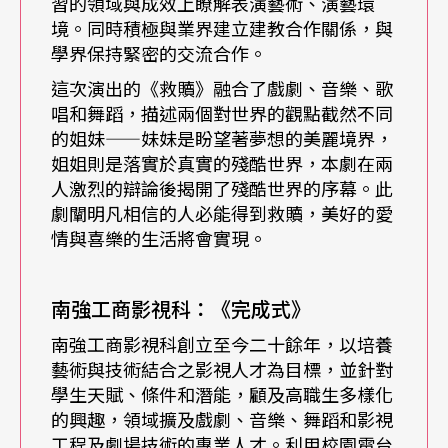
習的領域與成效上瞭解表演藝術、演藝環
太側重學術理論，學生會有接收上的困擾，因此教
境。同時積極與業界建立建教合作關係，與
學特別著重「在做中學」。同時，學校也秉持教育
學界保持緊密的交流合作。
劇場的概念，堅持帶領學生讀名劇、演名劇、看名
這次演出的《救贖》融合了戲劇、音樂、歌
唱和舞蹈，描述兩個對世界的觀點截然不同
劇，以培養學生對經典著作的了解為重。楊金榜
的姐妹——妹妹是盼望著夢想的美麗境界，
說：「這其實和大學戲劇科系的要求非常相近。我
姐姐則是落實於真實的殘酷世界，本劇在兩
們確實希望藉由超齡演出提升素質，鼓勵學生『不
人激烈的辯論後揭開了殘酷世界的序幕。此
劇闡明凡相信的人必能得到救贖，美好的愛
要滿足停留在此階段』。學戲劇的人，心智年齡比
情與喜樂的生活將會實現。
同齡孩子早熟；我們一方面透過生活中的機會教
育，延伸到戲劇的藝術層面；另一方面，也希望學
南強工商影視科：《完成式》
生從戲劇反推，對自身生活、生命產生多一些反芻
南強工商影視科創立至今二十餘年，以培養
和反思。」
藝術與技術結合之影視人才為目標，並針對
學生天賦、條件和潛能，顧及高職生多樣化
的興趣，領域擴及戲劇、音樂、舞蹈和影視
校內活動磨練，校外建教合作
工程及劇場技術的專業人才。利用校園電台