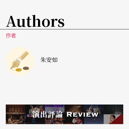
師說：「國中的藝術與人文科多著墨於音樂、美
Authors
術，提到表演藝術也多以舞蹈作代表，導致學生對
戲劇感到陌生。我們在今年的術科聯合招生中就發
作者
現，很多學生談到表演可以跳舞，卻沒有勇氣說
話，無法在眾人面前適當地陳述、表露自我。這現
朱安如
象讓人反思，學生對戲劇這門和『人』極其相關的
藝術如此陌生，是否也代表他們對於與人互動的興
趣、能力都相對薄弱？對青少年來說，戲劇應該可
以成為重要的人生啟發。」
葉子彥則表示，今年是五校第一年嘗試聯演，還在
摸索、磨合、嚐鮮；漸上軌道之後，希望能成為高
中職戲劇科班（不僅止於北區，也希望擴充、邀請