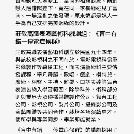
雷勾動地火地愛上了富商的相親對象。兩對
學生得到成就感外，也更能接軌校外表演相關工
戀人陰錯陽差下，竟在同一家餐廳碰見了富
商。一場混亂之後發現，原來這都是媒人一
作，而非僅限於劇場一途。」
手為自己安排完美姻緣的妙計。
為學生畢業後的就業做準備，南強工商在兩年前向
莊敬高職表演藝術科戲劇組：
《盲中有
錯—停電症候群》
教育部成功申請全台戲劇科班唯一的「建教合
莊敬高職表演藝術科創立於民國九十四年，
作」。以「三三輪調制」：學生三個月在學校上
與該校影視科之不同在於，電影電視科偏重
課；三個月待在工作單位磨練，吸取實際工作經驗
影像製作等幕後工程，而表演藝術科主要傳
授課程，舉凡舞蹈、歌唱、戲劇、模特兒、
——和紙風車劇團、九歌劇團等兒童劇團，負責舞
魔術、相聲、主持、雜耍、口語表達等舞台
台、燈光、音響的穩立音響、捷韻實業，及至靈糧
表演皆納入學習範圍。除學科外，術科部分
則與業界大眾傳播媒體製作公司、舞台工程
堂的多媒體攝影剪接單位與喬傑立經紀公司等職場
公司、影視公司、製片公司、攝錄影公司及
合作，讓學生依個人興趣、需求，選擇合適的單位
演藝團體等共同合作，栽培各項演藝專才，
前往學習。
使所學與專業同步，畢業即能就業。
《盲中有錯──停電症候群》的編劇採用了