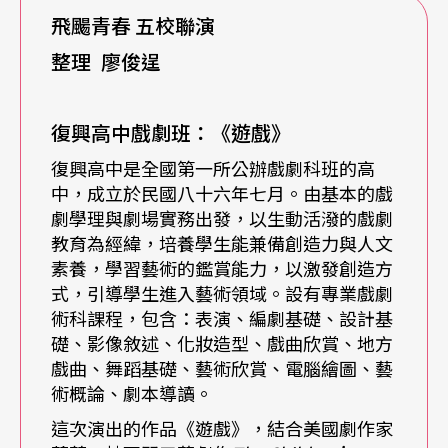
飛颺青春
五校聯演
繼站，而定位為「成為第一線年輕藝術家之前的基
整理
廖俊逞
地」，校方每年以三齣公演實際操練學生，自學期
初便開始籌備；由於師資年輕，公立學校獲得資源
復興高中戲劇班：《遊戲》
也較豐厚，老師們有較大空間得以施展自身教育理
復興高中是全國第一所公辦戲劇科班的高
想。對於希望繼續升學的學生們，校方則自全人教
中，成立於民國八十六年七月。由基本的戲
育的觀點出發，積極開拓學生在戲劇專業外，行政
劇學理與劇場實務出發，以生動活潑的戲劇
教育為經緯，培養學生能兼備創造力與人文
管理、休閒體育等相關學科、面向的發展，培養學
素養，學習藝術的鑑賞能力，以激發創造方
生更寬廣的出路可能。
式，引導學生進入藝術領域。設有專業戲劇
術科課程，包含：表演、編劇基礎、設計基
與公立高中相較，高職戲劇科的任務顯得更加明
礎、影像敘述、化妝造型、戲曲欣賞、地方
戲曲、舞蹈基礎、藝術欣賞、電腦繪圖、藝
確。
南強工商
表演藝術科主任利正南指出：「職業
術概論、劇本導讀。
學校的職責之一，就是培養學生的一技之長。」各
這次演出的作品《遊戲》，結合美國劇作家