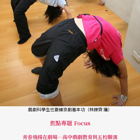
戲劇科學生也要練京劇基本功（林鑠齊 攝）
焦點專題 Focus
青春飛揚在劇場—高中戲劇教育與五校聯演