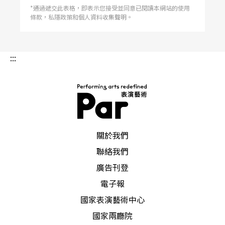
位於布拉格的家中，乃至於去世後都還與父母葬在
*通過遞交此表格，即表示您接受並同意已閱讀本網站的使用
一起。 相較於卡夫卡，在吳興國的生命歷程中，
條款，私隱政策和個人資料收集聲明。
父親的角色始終缺席。然而，「父親」一詞對吳興
國而言，更像是個隱喻，是他從十二歲就開始學習
的京劇，是他數度意圖切割的傳統包袱。 年輕
時，吳興國從劇校畢業，以優異成績保送文化大學
:::
戲劇系，他努力丟掉身上的「舊東西」，不唱西皮
二黃，改聽搖滾樂，不練京劇的唱念做打，跑去雲
門舞集跳西方的現代舞。退伍後，吳興國重回京
劇。拜當時台灣京劇四大老生之一的周正榮為師，
轉攻老生。吳興國只從周正榮身上學了六年京劇，
因為吳興國嘗試在京劇中加入創新元素，周正榮卻
謹守傳統，雙方心結愈積愈深，情同父子的師徒，
終告決裂。 創立「當代傳奇劇場」後，吳興國努
PAR 表演藝術雜誌
力走自己的路，陸續將莎士比亞、希臘悲劇、貝克
關於我們
特、契訶夫等西方經典搬上戲曲舞台。表面上，吳
興國看似在革京劇的命，是京劇的「叛徒」，實際
聯絡我們
上，吳興國卻是以反叛的方式延續傳統。二○一○
年，吳興國獲頒法國藝術與文學騎士勳章的
廣告刊登
電子報
國家表演藝術中心
國家兩廳院