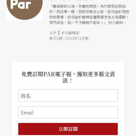
「最親愛的父親，你最近問我，為什麼我說我怕
你。同往常一樣，我對你無言以對，部分由於我對
你的畏懼，部分由於解釋這種畏懼涉及太多細節，
突然談及，我一下子歸納不起來。」 卅六歲的卡
夫卡，寫下長達五十餘頁的〈給父親的信〉，一開
|
文字
本刊編輯部
頭便述說父親在他內心種下根深柢固、無法抹滅、
第251期 / 2013年11月號
難以理性排解的恐懼。信中提及卡夫卡對父親最鮮
明的一次童年回憶，是某天夜裡卡夫卡吵著要水
喝，父親難忍他的吵鬧，遂將他從床上拖下來、關
在家門外。從此，卡夫卡成為一個循規蹈矩的孩
子，壓抑所有情感與情緒。這份赤誠的自我剖白，
目的不是控訴，而是愛的嘗試卡夫卡一生試著尋求
和父親和解，盼望得到父親的認可，不過母親卻不
免費訂閱PAR電子報，獲取更多藝文資
敢將這封信轉交。 卡夫卡心靈苦痛的源頭，很大
訊！
一部分源自暴君式的父親。雖然他順從父親的指
示，學了法律，後來在一家保險公司謀職，工作時
間不長，回家還可以寫作。但，父親的巨大身影卻
始終籠罩在他的作品中。例如，《蛻變》裡對變成
一隻蟲的兒子不聞不問的父親，《判決》中破口大
罵要兒子去投河的父親，《審判》中迫害受害者的
父親，《城堡》裡面對苦苦哀求仍無動於衷的父
親。 卡夫卡筆下的父親形象從來不是父愛的化
身。矛盾的是，無論是企圖透過旅行或婚姻離家，
立即訂閱
卡夫卡終究無法脫離父母而獨自生活，總是又回到