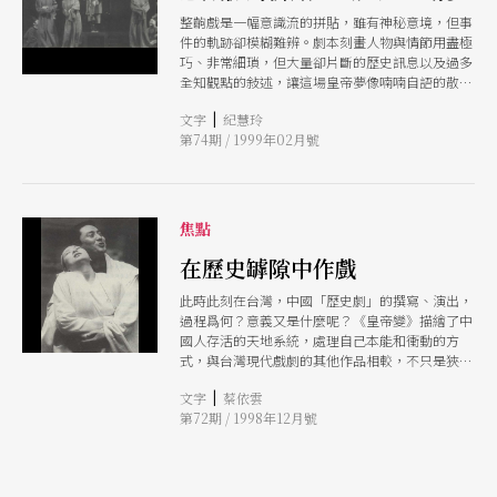
整齣戲是一幅意識流的拼貼，雖有神秘意境，但事
件的軌跡卻模糊難辨。劇本刻畫人物與情節用盡極
巧、非常細瑣，但大量卻片斷的歷史訊息以及過多
全知觀點的敍述，讓這場皇帝夢像喃喃自語的散文
篇章。
|
文字
紀慧玲
第74期 / 1999年02月號
焦點
在歷史罅隙中作戲
此時此刻在台灣，中國「歷史劇」的撰寫、演出，
過程爲何？意義又是什麼呢？《皇帝變》描繪了中
國人存活的天地系統，處理自己本能和衝動的方
式，與台灣現代戲劇的其他作品相較，不只是狹隘
地關心眼前幾十年的生活與思想。
|
文字
蔡依雲
第72期 / 1998年12月號