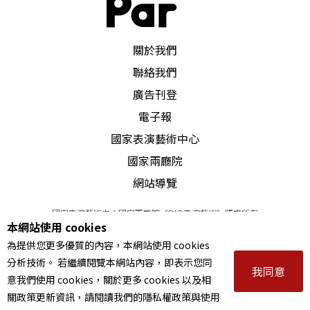
PAR 表演藝術雜誌
關於我們
聯絡我們
廣告刊登
電子報
國家表演藝術中心
國家兩廳院
網站導覽
國家表演藝術中心國家兩廳院《PAR表演藝術》版權所有
本網站使用 cookies
©
2022
Performing arts redefined. All Rights Reserved
為提供您更多優質的內容，本網站使用 cookies
統一編號 Tax Id number 00973926
分析技術。 若繼續閱覽本網站內容，即表示您同
本站所提供相關演出資訊，如有異動應以主辦單位公告為準。
我同意
意我們使用 cookies，關於更多 cookies 以及相
服務條款
｜
隱私權聲明
｜
著作權聲明
關政策更新資訊，請閱讀我們的隱私權政策與使用