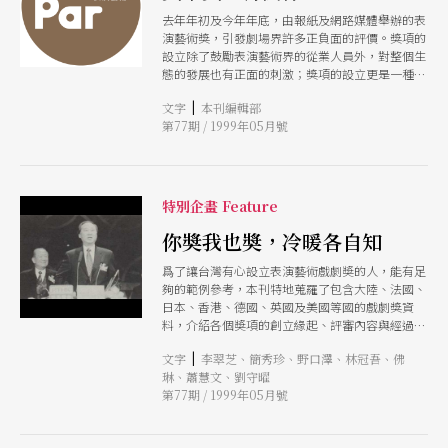
去年年初及今年年底，由報紙及網路媒體舉辦的表
演藝術獎，引發劇場界許多正負面的評價。獎項的
設立除了鼓勵表演藝術界的從業人員外，對整個生
態的發展也有正面的刺激；獎項的設立更是一種美
學標準的建立，但，台灣的客觀環境是否已足夠成
|
文字
本刊編輯部
熟？本期我們除了從各種角度來探討獎項需求的民
第77期 / 1999年05月號
意基礎及技術考量外，更蒐集了國外知名的獎項，
了解在不同的文化環境發展下，各獎項的特色、背
景及影響。
特別企畫 Feature
你奬我也奬，冷暖各自知
爲了讓台灣有心設立表演藝術戲劇奬的人，能有足
夠的範例參考，本刊特地蒐羅了包含大陸、法國、
日本、香港、德國、英國及美國等國的戲劇獎資
料，介紹各個奬項的創立緣起、評審內容與經過和
與當地戲劇生態的互動關係；這些獎項有的歷史悠
|
文字
李翠芝、簡秀珍、野口澤、林冠吾、佛
久，有的別具立意，藉由了解這些「他山之石」，
琳、蕭慧文、劉守曜
或許能讓更多人思考並了解設立「奬」的眞正意
第77期 / 1999年05月號
義。