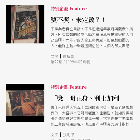
特別企畫 Feature
獎不獎，未定數？！
不是業者自立自發，不是透過經年累月與觀衆的溝
通，所有這類的頒獎活動將會淪爲只是讓辦的人自
己高興，而外界的人毫無參與感。如果戲劇圈的
人，能夠主動地舉辦這類活動，來個內部大團結，
打響這門行業的招牌，才會讓外人看得起。
|
文字
傅裕惠
第77期 / 1999年05月號
特別企畫 Feature
「奬」明正身、利上加利
去年已經邁入第五十二屆的東尼奬，是百老匯戲劇
界的一大盛事。它對百老匯的重要性，就如同奧斯
卡金像奬與好萊塢的關係一般。它不但是百老匯戲
劇工業的成果展現，也是百老匯興衰的最佳指標。
本刊特地邀請作者從東尼奬的主辦單位、評審制
|
文字
張明傑
度、頒奬典禮等角度來爲我們介紹，這個專門爲在