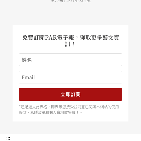
第77期 / 1999年05月號
紐約百老匯劇院上演的戲劇與音樂劇所設立的奬
項。 文字｜張明傑 紐約市立大學戲劇博士班研究
生
免費訂閱PAR電子報，獲取更多藝文資
訊！
立即訂閱
*通過遞交此表格，即表示您接受並同意已閱讀本網站的使用
條款，私隱政策和個人資料收集聲明。
:::