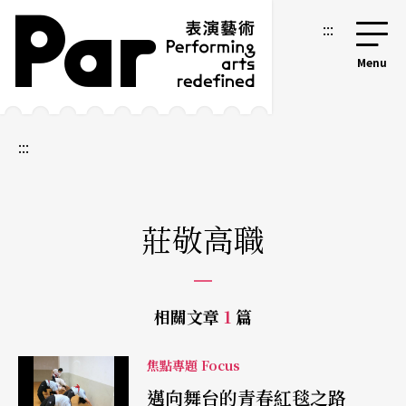
跳到主要內容區塊
網站導覽
:::
:::
莊敬高職
相關文章
1
篇
焦點專題 Focus
邁向舞台的青春紅毯之路