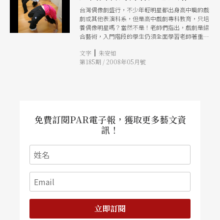
台灣偶像劇盛行，不少年輕明星都出身高中職的戲
劇或其他表演科系，但是高中戲劇專科教育，只培
養偶像明星嗎？當然不是！老師們指出，戲劇是綜
合藝術，入門階段的學生仍須全面學習老師著重於
啟發、建立「各部門分工但通力合作」的團隊概
|
文字
朱安如
念，開啟學生對戲劇的認識與熱忱後，讓學生選擇
第185期 / 2008年05月號
各自有興趣、具專長的部分深入學習。所以當偶像
不是唯一，還有許多可能性！
免費訂閱PAR電子報，獲取更多藝文資
訊！
立即訂閱