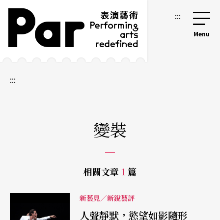
跳到主要內容區塊
網站導覽
:::
:::
變裝
相關文章
1
篇
新藝見／新銳藝評
人聲靜默，慾望如影隨形