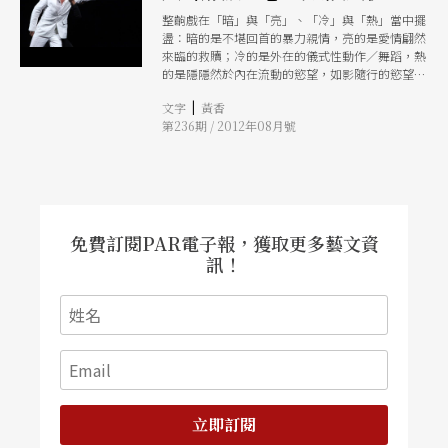
整齣戲在「暗」與「亮」、「冷」與「熱」當中擺
盪：暗的是不堪回首的暴力親情，亮的是愛情翩然
來臨的救贖；冷的是外在的儀式性動作／舞蹈，熱
的是隱隱然於內在流動的慾望，如影隨行的慾望片
斷。
|
文字
黃香
第236期 / 2012年08月號
免費訂閱PAR電子報，獲取更多藝文資
訊！
立即訂閱