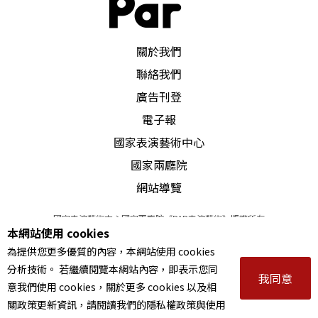
PAR 表演藝術雜誌
關於我們
聯絡我們
廣告刊登
電子報
國家表演藝術中心
國家兩廳院
網站導覽
國家表演藝術中心國家兩廳院《PAR表演藝術》版權所有
本網站使用 cookies
©
2022
Performing arts redefined. All Rights Reserved
為提供您更多優質的內容，本網站使用 cookies
統一編號 Tax Id number 00973926
分析技術。 若繼續閱覽本網站內容，即表示您同
本站所提供相關演出資訊，如有異動應以主辦單位公告為準。
我同意
意我們使用 cookies，關於更多 cookies 以及相
服務條款
｜
隱私權聲明
｜
著作權聲明
關政策更新資訊，請閱讀我們的隱私權政策與使用