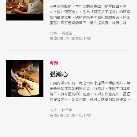
走進演奏廳前，常可以聽到幾聲小提琴的聲音傳
來。從外頭望進去，名為「貝克父子提琴」的店鋪
在精緻優雅中，隱約透露著木頭純樸的香氣。這家
座落在國家音樂廳地下一樓的提琴店，常吸引許多
好奇的目光，但「貝克父子」到底是誰？現在就讓
|
文字
黃楓皓
我們帶領觀眾，解開這角落的謎。
第185期 / 2008年05月號
專題
張瀚心
在國內樂界佔有一席之地的小提琴師傅張瀚心，無
論是修琴或製琴的技術皆十分高超，在圈內口耳相
傳下，擁有極高的知名度。來到工作室見到一把把
的提琴高掛、琴盒相疊，就可以感受到這位提琴醫
生對樂界琴生們的重要性，而張瀚心本人更是熱情
|
文字
林千琪
非凡，永遠為著生病的提琴，敞開大門。
第185期 / 2008年05月號