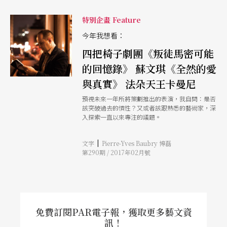
特別企畫 Feature
今年我想看：
四把椅子劇團《叛徒馬密可能
的回憶錄》 蘇文琪《全然的愛
與真實》 法朵天王卡曼尼
預視未來一年所將策劃推出的表演，我自問：是否
該突破過去的慣性？又或者該跟熟悉的藝術家，深
入探索一直以來專注的議題。
|
文字
Pierre-Yves Baubry 博磊
第290期 / 2017年02月號
免費訂閱PAR電子報，獲取更多藝文資
訊！