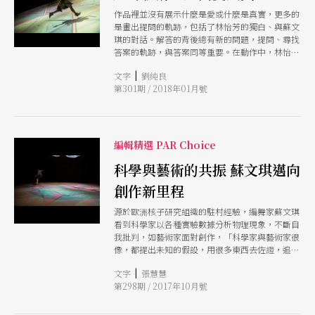
作品裡並沒有展示什麼是愛或什麼是真實，更多的
是畫出提問的軌跡，包括了林怡芳的獨白、與蘇文
琪的對話。解答的背後總有新的問題，提問、尋找
答案的軌跡，與答案同等重要。在動作中，林怡芳
像是不停地提出問題，每一個動作都必須再思考，
|
文字
劉純良
這個動態「是這樣嗎？會去什麼地方？」。動作已
第301期 / 2018年01月號
定，可動向仍是未知，我看到了兩種方向與時間：
迴盪於已知的去處，跟仍須迎向未知的時間。
編輯精選 PAR Choice
科學與藝術的共振 蘇文琪邁向
創作新里程
源於歐洲核子研究組織的駐村經驗，編舞家蘇文琪
看到科學家以各種實驗數據分析物理現象，不斷自
我批判，如藝術家面對創作，「科學家與藝術家很
像，都提出未知的假設，用很多東西去佐證，追求
真相，或事實。」在CERN探究微觀世界的研究
|
文字
張慧慧
中，粒子是科學家們的單位，蘇文琪也試圖將舞台
第298期 / 2017年10月號
元素分解為最小單位，《全然的愛與真實》回應了
科學家研究假設所投入的信仰與執著。