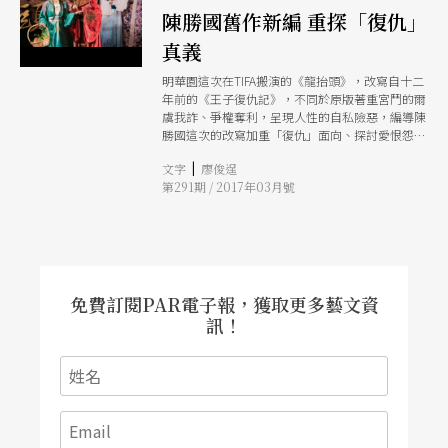
陳勝國舊作新編 重探「復仇」
真義
明華園這次在TIFA搬演的《龍抬頭》，改寫自十二
年前的《王子復仇記》，不同於原版著重宮鬥的爾
虞我詐、爭權奪利，呈現人性的自私險惡，編導陳
勝國這次的改寫加重「復仇」面向、探討愛恨怨
仇。《龍抬頭》由當家小生孫翠鳳、小旦鄭雅升與
|
文字
廖俊逞
丑角陳勝在主演，三人皆有不少內心戲的詮釋。
第291期 / 2017年03月號
免費訂閱PAR電子報，獲取更多藝文資
訊！