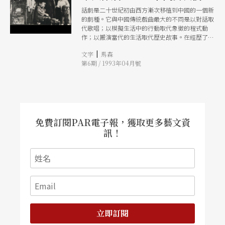
話劇是二十世紀初由西方漸次移植到中國的一個新
的劇種。它與中國傳統戲曲最大的不同是以對話取
代歌唱；以模擬生活中的行動取代象徵的程式動
作；以搬演當代的生活取代歷史故事。在經歷了早
期「文明戲」的興衰和學校劇團及「愛美的劇團」
|
文字
馬森
（即業餘劇團）的努力之後，到了三○年代，中國
第6期 / 1993年04月號
的話劇已經步入了成熟期。
免費訂閱PAR電子報，獲取更多藝文資
訊！
立即訂閱