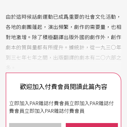
由於這時候話劇運動已成爲重要的社會文化活動，
各地的劇團蓬起，演出頻繁，劇作的需要量，也相
對地激增。除了積極翻譯出版外國的劇作外，創作
劇本的質與量都有所提升。據統計，從一九三○年
到三七年七年之間，出版翻譯的劇本有二○六部之
多。
全盛時期的演出與出版
歡迎加入付費會員閱讀此篇內容
在創作劇本方面，話劇史上重要的作品多半都出現
立即加入PAR雜誌付費會員立即加入PAR雜誌付
在這個時期。像田漢的《年夜飯》、《梅雨》、
費會員立即加入PAR雜誌付費會員
《姊姊》、《顧正紅之死》、《月光曲》、《揚子