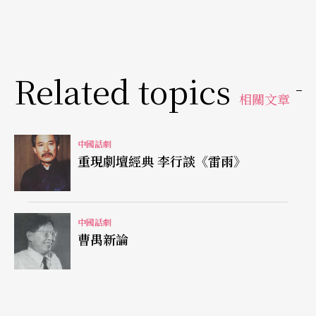
戲劇運動」。他不但編寫了適合農民文化水平的劇
本，像《鋤頭健兒》、《屠戶》、《牛》、《過
渡》等，還配合農民的習慣，特別設計了野台戲式
Related topics
的「表證劇場」和「流動舞台」。這個長達五年的
相關文章
「農民戲劇運動」頗有成效。只可惜一九三七年抗
日戰爭爆發，這一類的活動不得不被迫停歇下來。
中國話劇
重現劇壇經典 李行談《雷雨》
話劇演出的蓬勃也帶動了戲劇期刊的出版。三○年
代初期由原來的數種激增到二十多種。其中較爲人
中國話劇
所知的有袁牧之主編的《戲》、包時、凌鶴編的
曹禺新論
《現代演劇》、章泯、葛一虹編的《新演劇》、歐
陽予倩、馬彥祥編的《戲劇時代》等。