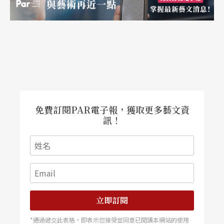
一是話劇在報章雜誌等文字的現代資訊以外，肩負
了改造社會和敎育群衆的責任。我們知道傳統戲曲
雖然也含有敎化的因素，但其中的敎化在中國現代
化的時期早已不合時宜，徒流於惹人反感的說敎。
適合改造社會的新觀念、新思想勢必要尋找新的負
免費訂閱PAR電子報，獲取更多藝文資
載媒體。話劇因爲可以觸及到衆多不懂文字的文盲
訊！
群衆，便成爲有心改造社會的知識分子寵愛的媒
介。像胡適、郭沫若者本身與戲劇並無淵源，只是
看中了話劇可以成爲優越的傳播媒介，不惜花費時
間與精力來從事戲劇的創作。特別是郭沫若，因爲
立即訂閱
創作了相當數量的歷史劇，而成爲不能忽略的一位
*通過遞交此表格，即表示您接受並同意已閱讀本網站的使用
劇作家。