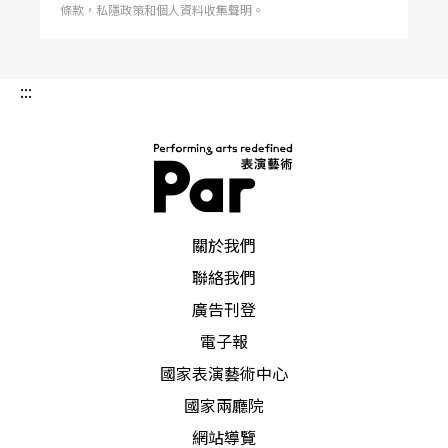
條款，私隱政策和個人資料收集聲明。
多數的劇作家，在這一個時期，都不由自主地實行
著「戲以載道」的主張，把一己改造社會的觀點滲
:::
入在作品中。廣義地說，任何藝術都具有滋生促進
社會進步的力量。話劇能夠把新思想、新觀念帶給
群衆，自然算是一椿好事。但是如果只把戲劇看成
PAR 表演藝術雜誌
是一種載道的工具，也會窒息阻礙了戲劇藝術的自
關於我們
然成長。這是三○年代的劇作所呈現的一個矛盾問
聯絡我們
題。
廣告刊登
電子報
二是三○年代正是國共爭衡暗潮洶湧的時期，話劇
國家表演藝術中心
無形中成爲雙方決戰的戰場之一。特別是共產黨對
國家兩廳院
於文宣的媒體尤其重視，對劇人的爭取不遺餘力。
網站導覽