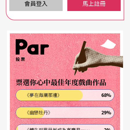
江暴風雨》、《雪中的行商》、《水銀燈下》、
會員登入
馬上註冊
《暗轉》、《黎明之前》、《初雪之夜》、《女記
者》、《回春之曲》、《盧溝橋》、《最後的勝
利》等寫於一九三○至三七年間。洪深的《農村三
部曲》（包括獨幕劇《五奎橋》、三幕劇《香稻
米》和四幕劇《靑龍潭》）寫於一九三○至三二年
投票
間。李健吾的代表作，像《這不過是春天》、《梁
允達》、《以身作則》、《十三年》、《新學究》
票選你心中最佳年度戲曲作品
等，也都寫於一九三○至三七年間。夏衍在三○年
68%
《夢在海潮那邊》
代開始他的劇作生涯，一九三五年寫出處女作《賽
金花》，一九三七年完成代表作《上海屋檐下》。
29%
《幽戀牡丹》
但是在這個時期，最有成就的則應推
曹禺
。他在一
2%
《轉生到異世界成為嘉慶君—發現我的祖先是詐騙集團!?》