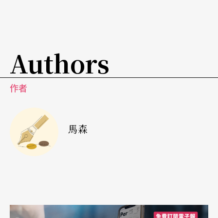
戲劇理論著作也配合實踐而湧現。向培良、洪深、
歐陽予倩、宋春舫、馬彥祥、袁牧之等都有理論性
的著作出版。商務印書館於一九三六年出版了「戲
Authors
劇小叢書」二十種，總計有關現代戲劇的論著在
五、六年間出版了八十多種。
作者
改造社會的利器政權興替的戰場
在淸末的動亂和軍閥混戰以後，三○年代在中國近
馬森
代史上是比較安靜的一個時期。經過五四的啓蒙運
動，中國日漸走向現代化的道路。做爲現代化的一
環，新興的話劇自然獲得生長和發展的機運。當日
話劇在中國的泥土裡札根和日漸受到群衆的歡迎，
實含有兩重社會與歷史的意義。