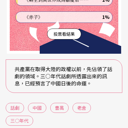
九三三年至三六年三年間一口氣完成了三部名作
《雷雨》、《日出》和《原野》。特別是《雷
1%
《赤子》
雨》，發表後贏得一致的好評。演出後，獲得更多
投票看結果
的彩聲，成爲文明戲衰微以後唐槐秋於一九三三年
所組織的第一個職業話劇團──「中國旅行劇團」
──的主要演出劇目。據說「中國旅行劇團」得以
自給自足，全靠《雷雨》演出的票房收入。
共產黨在取得大陸的政權以前，先佔領了話
劇的領域。三○年代話劇所透露出來的訊
話劇在三○年代以前，主要的是都市中的文化活
息，已經預言了中國日後的命運。
動。無奈中國是一個農業社會，有心人都看出來，
如果話劇不攻克農村的陣地，便很難在中國的土壤
話劇
中國
曹禺
老舍
裡札根。劇作家熊佛西於一九三二年接受「中華平
三○年代
民敎育促進會」的邀請，到河北省定縣推行「農民