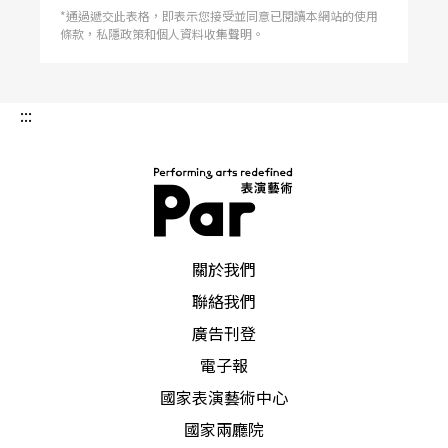
在舞台上之所以吸引人，是因爲有很多表演的程
*通過遞交此表格，即表示您接受並同意已閱讀本網站的使用
式，不管是開、關門，或者是走路、見面等，可以
條款，私隱政策和個人資料收集聲明。
讓我們欣賞到演員的身段；曲劇的性質是文明戲，
即是由話劇而來，比舞台劇更加生活化，譬如演員
出場，《煙壺》一劇便從場外進入，邊演唱著走入
群衆中。 第三，語言的部分：曲劇最大的特色，
:::
是用北京土話，像《煙壺》一劇中用了許多北京人
懂得的土話，換句話說，站在懷舊或學習語言的立
場，滿深入人心的。多年以前，老舍寫的劇本如
《四代同堂》、《茶館》、《天下第一樓》，他們
那些人說話打招呼都是北京土話，老舍的東西之所
以那樣受歡迎，便因深入生活，讓人一聽就懂，令
人感動。但對生長在台灣的人來講就未必聽得懂，
只能當藝術欣賞，深入其精髓仍有障礙。第四點，
PAR 表演藝術雜誌
在劇情方面：《楊乃武與小白菜》可能是受了傳統
關於我們
框架的影響，必須把故事交代淸楚，一交代之後戲
劇性就受到限制。《煙壺》是新編的，沒有框架，
聯絡我們
可以自由隨意發揮，除了有一場稍微沉悶之外，大
概都
廣告刊登
電子報
國家表演藝術中心
國家兩廳院