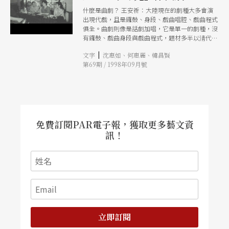
什麼是曲劇？ 王安祈：大陸現在的劇種大多會演
出現代戲，且是鑼鼓、身段、戲曲唱腔、戲曲程式
俱全。曲劇則像是話劇加唱，它是單一的劇種，沒
有鑼鼓、戲曲身段與戲曲程式，題材多半以淸代民
初爲背景，唸白是純正的北京話。北京人說話跌宕
|
文字
沈惠如、何惠麗、韓昌賢
多姿，迴旋往覆中自有其進退之所、雍容之度，這
第69期 / 1998年09月號
是以近千年皇朝帝都爲底蘊所養成的氣息風調，任
誰也沒法憑空學來。這樣的語言趣味及說話藝術，
對於情節或許稍「單調」、主題或許嫌「弱」的
《煙壺》一劇，到底起了多少作用？而《楊乃武與
小白菜》語言爲什麼反而沒有《煙壺》豐富？這或
許是我們可以討論的議題。就藝術文化資產的角度
而言，曲劇對於曲藝的流傳推廣，開啓了多少正面
免費訂閱PAR電子報，獲取更多藝文資
的作用？當戲劇的成份加入之後，曲的抒情功能勢
訊！
必要做調整，無論劇的作曲、導演任何一環都關係
著戲的成敗。 李殿魁：曲劇是一新興的劇種，民
國七十六年我們在電視台介紹中國的傳統說唱藝術
時，便聽說大陸有《楊乃武與小白菜》，相當精
采，如今總算讓我們開了眼界！看到曲劇在舞台上
的呈現，首先我覺得不像聽京劇時，劇情緊張唱快
板或搖板、劇情悲哀唱慢板等等，讓我們在情緒上
有明顯的變化，曲劇可能受了題材或是說書風格的
影響，比較平易，縱然是高潮，也不能急得像拉警
立即訂閱
報一樣，這一點我認爲有其限制。第二，傳統戲曲