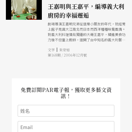
王嘉明與王嘉平，編導義大利
廚房的幸福邂逅
劇場導演王嘉明兄弟從還是小朋友的年代，就經常
上館子見識大江南北而日本而西洋種種味覺風情。
對義大利料理情有獨鍾的大哥王嘉平，精進美食功
力後不但當上廚師，還開了台中知名的義大利餐廳
J-Ping Caf；而王嘉明則是念研究所時開始「煮」
|
文字
朱安如
出興味，還從中推演他的劇場結構思考！
第168期 / 2006年12月號
免費訂閱PAR電子報，獲取更多藝文資
訊！