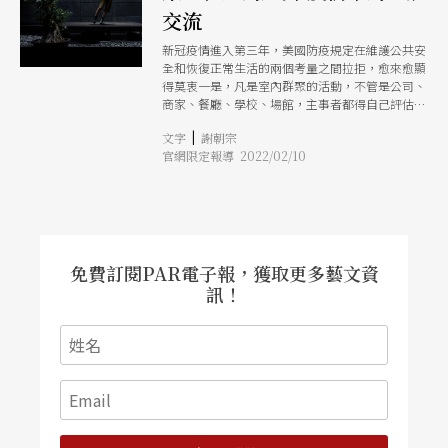
交流
新冠疫情進入第三年，美國防疫規定在維護公共安
全和恢復正常生活的兩個考量之間拉拒，愈來愈顯
得莫衷一是，凡是室內群聚的活動，不管是公司、
商家、餐廳、學校、場館，主事者都得自己評估開
與不開的得失風險。紐約每年1月舉行的北美表演
|
文字
謝朝宗
場館研討會，往往有許多圍繞著大會的表演。在停
官網限定報導 2022/02/10
擺1年後，原本準備重整旗鼓，結果Omicron爆
發，再度打亂了陣腳，許多預先宣布的表演，都在
最後一刻取消。只有日本協會有超過10年歷史的
「東亞當代舞蹈節」，主協辦單位與演出者密集協
商後，決定照常舉行。
免費訂閱PAR電子報，獲取更多藝文資
訊！