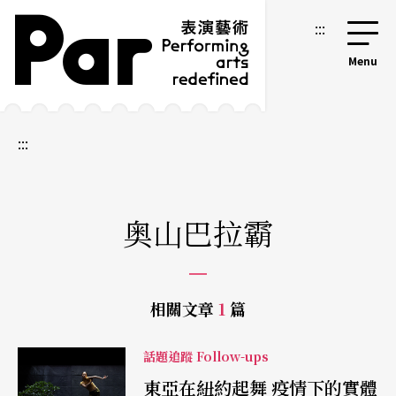
跳到主要內容區塊
網站導覽
:::
:::
奥山巴拉霸
相關文章
1
篇
話題追蹤 Follow-ups
東亞在紐約起舞 疫情下的實體