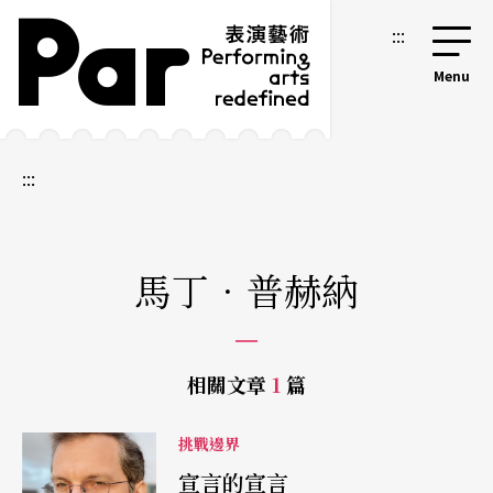
跳到主要內容區塊
網站導覽
:::
:::
馬丁．普赫納
相關文章
1
篇
挑戰邊界
宣言的宣言