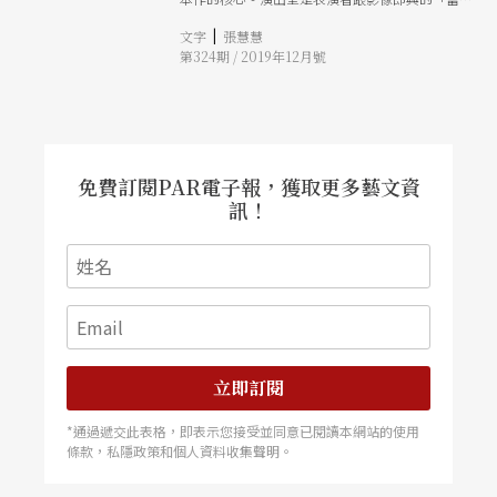
現場」對話，並將連結擴展到與所有創作夥伴的協
|
文字
張慧慧
同關係。而觀眾也不能置身事外，透過層層套路與
第324期 / 2019年12月號
鋪梗，將讓創作者與觀眾都能聚焦演出共享與交流
的當下。
免費訂閱PAR電子報，獲取更多藝文資
訊！
立即訂閱
*通過遞交此表格，即表示您接受並同意已閱讀本網站的使用
條款，私隱政策和個人資料收集聲明。