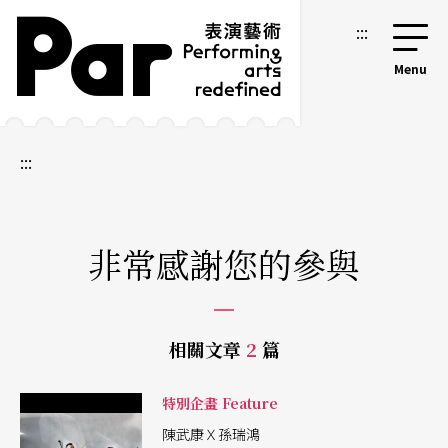
跳到主要內容區塊
網站導覽
:::
:::
非常感謝您的參與
相關文章
2
篇
特別企畫 Feature
陳武康Ｘ孫瑞鴻