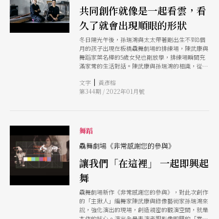
共同創作就像是一起看雲，看
久了就會出現順眼的形狀
冬日陽光午後，孫瑞鴻與太太帶著剛出生不到8個
月的孩子出現在板橋驫舞劇場的排練場，陳武康與
舞蹈家葉名樺的5歲女兒也剛放學，排練場瞬間充
滿家常的生活對話。陳武康與孫瑞鴻的相識，從
2014年的紐約駐村開始，友誼在相約打籃球中不斷
|
文字
黃彥榕
滋長，默契在後來遠距合作中培養出來。在彼此不
第344期 / 2022年01月號
干涉、不受局限的合作默契下，兩人在疫情前後共
同合作了4齣作品，且聽兩人分享在疫情下創作的
感悟及其所帶來不可逆的轉變。
舞蹈
驫舞劇場《非常感謝您的參與》
讓我們「在這裡」 一起即興起
舞
驫舞劇場新作《非常感謝您的參與》，對此次創作
的「主揪人」編舞家陳武康與錄像藝術家孫瑞鴻來
說，強化演出的現場，創造親密的觀演空間，就是
本作的核心。演出全是表演者跟影像即興的「當下