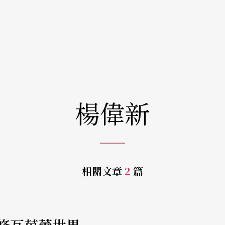
楊偉新
相關文章
2
篇