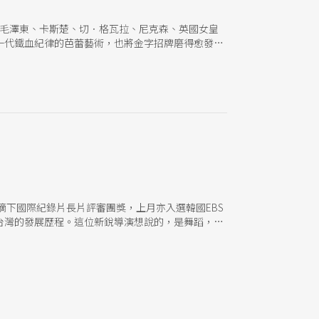
，毛澤東、卡斯楚、切．格瓦拉、尼克森、英國女皇
一代鐵血紀律的芭蕾藝術，也將金字招牌磨得愈發閃
，摘下國際紀錄片長片評審團獎，上月亦入選韓國EBS
台灣的發展歷程。這位新銳導演想說的，是舞蹈，也