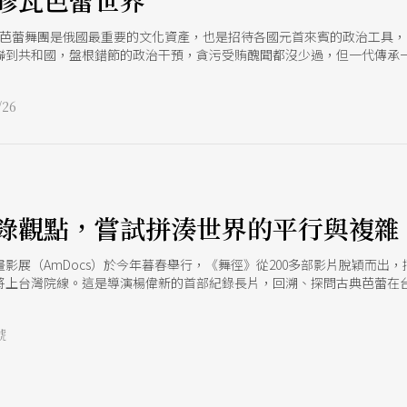
修瓦芭蕾世界
修瓦芭蕾舞團是俄國最重要的文化資產，也是招待各國元首來賓的政治工具
聯到共和國，盤根錯節的政治干預，貪污受賄醜聞都沒少過，但一代傳承
26
錄觀點，嘗試拼湊世界的平行與複雜
畫影展（AmDocs）於今年暮春舉行，《舞徑》從200多部影片脫穎而出
將上台灣院線。這是導演楊偉新的首部紀錄長片，回溯、探問古典芭蕾在
號