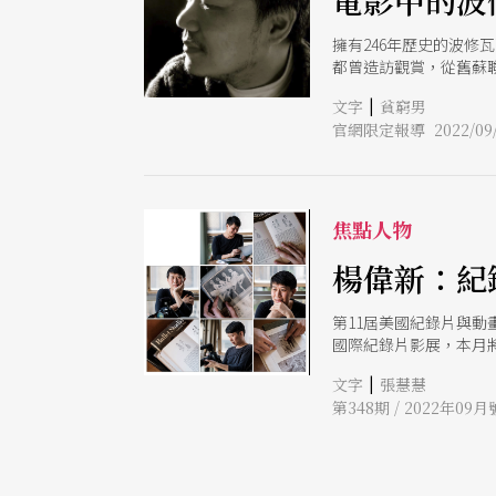
電影中的波
擁有246年歷史的波
都曾造訪觀賞，從舊蘇
亮。
|
文字
貧窮男
官網限定報導 2022/09/
焦點人物
楊偉新：紀
第11屆美國紀錄片與動
國際紀錄片影展，本月
不只是舞蹈的故事。
|
文字
張慧慧
第348期 / 2022年09月