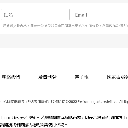
*通過遞交此表格，即表示您接受並同意已閱讀本網站的使用條款，私隱政策和個人
聯絡我們
廣告刊登
電子報
國家表演
中心國家兩廳院《PAR表演藝術》版權所有
©
2022
Performing arts redefined. All R
統一編號 Tax Id number 00973926
本站所提供相關演出資訊，如有異動應以主辦單位公告為準。
cookies 分析技術。 若繼續閱覽本網站內容，即表示您同意我們使用 co
服務條款
｜
隱私權聲明
｜
著作權聲明
資訊，請閱讀我們的隱私權政策與使用條款。