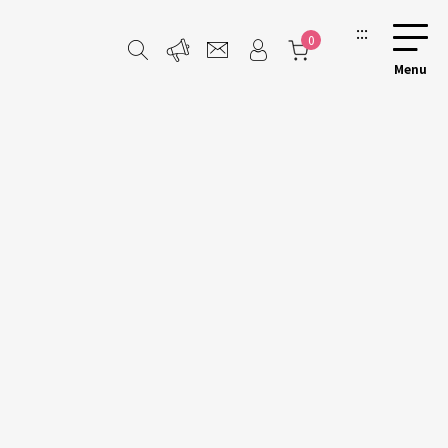
:::
0