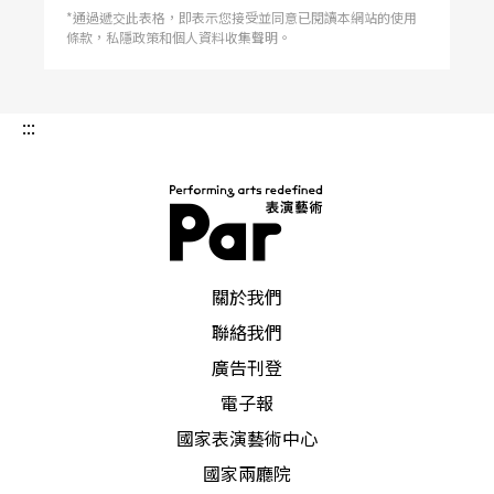
的攝影範疇，但堅持的都是「紀實」，不只我們眼
*通過遞交此表格，即表示您接受並同意已閱讀本網站的使用
前所見，還有積累於作品╱人背後的種種。 這也
條款，私隱政策和個人資料收集聲明。
與許斌對「劇照」的思考產生連結，他很明確地
說：「劇照不能算是攝影的『作品』，因為劇照有
點像翻拍、或是影印。」他提到，近幾年為了票
房，劇團花更多精神與經費在經過設計的擺拍，作
:::
為「宣傳照」，但往往跟這齣戲沒有太大關係。他
說：「嚴格講起來，這樣的做法就會變成是那位攝
影的作品，而不是劇場的作品。」頓了一下說：
「基本上是不一定需要那樣做的。」姚立群也用
「本末倒置」回應：「像我的觀念是這樣，一開始
披露的照片絕對不能勝過到時候演出的內容。我覺
得，這才是合理的，並且是劇團跟觀眾之間的倫
理；也就是說，怎麼會讓觀眾看到一個打折扣的東
PAR 表演藝術雜誌
西呢？」 姚立群接著說，過去經費拮据，不會把
關於我們
專業攝影納入思考，「連想都沒想，就讓這件事過
去，最後那個作品就好像和自己一點關係都沒
聯絡我們
有。」許斌這時笑說：「其實我早年剛開始拍的時
候，都免費送照片給劇
廣告刊登
電子報
國家表演藝術中心
國家兩廳院