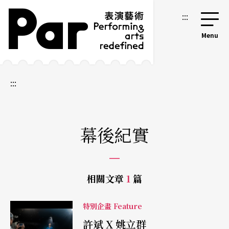
跳到主要內容區塊
網站導覽
:::
:::
幕後紀實
相關文章
1
篇
特別企畫 Feature
許斌 X 姚立群