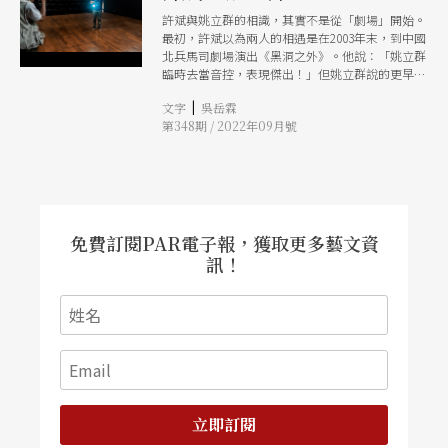
許斌與姚立群的相識，其實不是從「劇場」開始。
最初，許斌以為兩人的相遇是在2003年末，到中國
北兵馬司劇場演出《黑洞之外》。他說：「姚立群
臨時去當音控，表現傑出！」但姚立群說的更早
些，是在1991年左右，那時的許斌還在誠品書店工
|
文字
吳岳霖
作，專門負責攝影相關區域，笑說：「他是那個區
第348期 / 2022年09月號
的區長。」姚立群初接觸攝影，與當時的同好向許
斌交流。後來，許斌從公關公司、《首都早報》攝
影記者、誠品書店、《表演藝術》特約攝影、《亞
洲週刊》等媒體之攝影記者，用「攝影」兜起生命
與身分。自2011年的《黑洞3》，也順其自然與身
體氣象館、牯嶺街小劇場締結關係，留下諸多照
片。 姚立群說：「許斌這輩子預計是沒可能整理
免費訂閱PAR電子報，獲取更多藝文資
完照片，不過有一天我們拿到那些檔案，打開來
訊！
看，大概會驚訝那時候已經拍那麼多，而且讓我們
都還可以回到現場。」這句「回到現場」，或許是
許斌在不同身分與生命經驗的轉換之間，穩住攝影
的核心。 紀實：劇照的功能與本質 許斌開始專心
於表演藝術攝影，是因《表演藝術》雜誌創刊，受
主編蕭蔓之邀擔任特約攝影。可能是從雜誌創刊以
來的情感，可能是對採訪與攝影間的理念，在許斌
悠緩的語氣裡多的是對雜誌攝影的觀察，包含雜誌
攝影的專職化，統一整體風格；攝影如何通過採訪
立即訂閱
來了解受訪者，然後完成攝影等。看似穿梭在不同