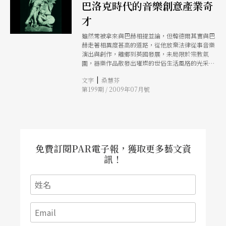
巴洛克時代的音樂創意產業奇
才
雖然常被拿來與巴赫相提並論，但韓德爾其實與巴
赫走著相異度甚高的道路，從他放棄法律從事音樂
演出與創作，離鄉到英國發展，未局限於宗教氛
圍，器樂作品散發出璀璨的世俗生活風格的光采，
歌劇作品也能滿足消費者需求，並形成自己特有的
|
文字
桑慧芬
風格，可說是巴洛克時代的音樂創意產業奇才。
第199期 / 2009年07月號
免費訂閱PAR電子報，獲取更多藝文資
訊！