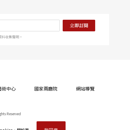
的青年們共租了1棟透天危樓。1年後，因重建而來到
直到房東收回。又逢媽媽們合夥經營的餐廳「來園」
這次她決定在石岡買地，因緣際會，透過另一位石岡
後來就會覺得其實不用去想這麼多，老天爺要怎樣就
立即訂閱
資料收集聲明。
藝術中心
國家兩廳院
網站導覽
ights Reserved