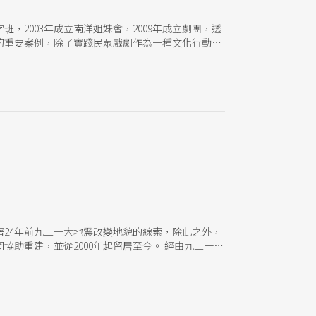
，2003年成立南洋姐妹會，2009年成立劇團，透
的重要案例，除了實踐民眾戲劇作為一種文化行動之
老》由帶領石岡媽媽劇團的李秀珣擔任導演與劇本改
帶領大家共創共制為主軸，從各自的生命體悟出發，
穿插多人多線平行交織的情節，形成一種多音複調，
的歌謠便迴盪在劇場裡，滄桑的聲音追問著：「天茫
也對現場的觀眾們訴說身無可棲的淒涼。然而歌聲不
舞台的不同方位登場走位有的滑直排輪移動過場，有
，有的推著輪椅出場。最後眾人匯集到了舞台中央，
的開場明顯是從民眾劇場的「慾望彩虹」、「靜止雕
，打開了現身的空間，讓觀眾看到各自紛呈的慾望彩
往往被到台灣撈金的刻板印象所烙印，在夾縫裡求生
開場的定鑼聲，搶眼是搶眼，卻令在觀眾席間凝視他
24年前九二一大地震改變地貌的線索，除此之外，
助重建，並從2000年起留居至今。 經由九二一重
劇場，卻因緣際會參與了差事劇團在石岡的重建計畫。
江之翠劇場前往福建學藝的日子：當時南音藝師張在
。 重建進駐期間，差事劇團在土牛村租房子，那時
法。《戲台頂的媽媽》演出後，參與的媽媽們想要成