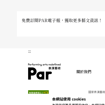
立劇團，更成為李秀珣的
石岡的人逐漸離開，只
決定停業，李秀珣整理
媽媽買到現在的地。 
怎樣，順著走。」
免費訂閱PAR電子報，獲取更多藝文資訊！
:::
關於我們
PAR 表演藝術雜誌
國家表演藝術
本網站使用 cookies