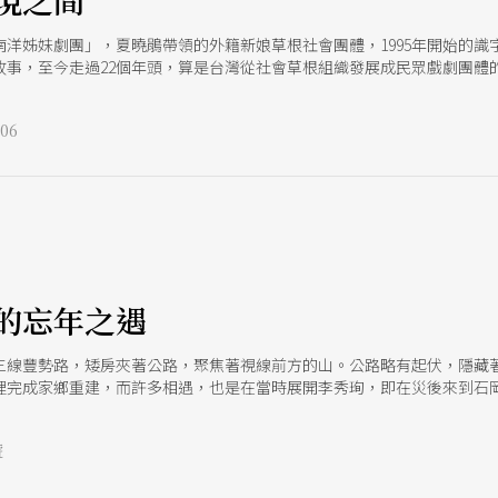
現之間
洋姊妹劇團」，夏曉鵑帶領的外籍新娘草根社會團體，1995年開始的識字班
故事，至今走過22個年頭，算是台灣從社會草根組織發展成民眾戲劇團體
，她們也發展出從真實自我生活提煉而來的獨特美學。 此次的《渡海．度
作方法與展演的全貌來看，編創排練過程還是依循民眾劇場方法，以導演
06
但卻動人的好演出。 演出雖然以雷蒂娜女士跟女兒李曉婷為主軸，但中間
，而非一個單線起承轉合的閉鎖式完整結構。演出尚未開始，姊妹們合唱
太平洋，月光光，心慌慌，故鄉在遠方」歌謠唱出外配離鄉背井的辛酸，
追問，帶出演出作為一種提升社會意識的訴求。燈亮，演員姿態萬千地從
蟲一般橫斜過去；有的戴著面具，有的穿著水袖；有的仗著輔具單腳行走
e
態的塑像群，演員爬上了輪椅，手持釣竿釣著前方的紙鈔。這個頗具詩意
展而來，演員登場並非只是代言角色，而是在演員自我和創造的角色之間
譜背後無形的社會結構力量。新住民及其二代，在這個現行社會結構下，
的忘年之遇
社會凝視之眼下的壓迫結果，從輪椅起身爬上釣錢，這個靜止的意象作為
。
三線豐勢路，矮房夾著公路，聚焦著視線前方的山。公路略有起伏，隱藏著
完成家鄉重建，而許多相遇，也是在當時展開李秀珣，即在災後來到石岡協
珣而言，與石岡的緣分是如此自然。1999年跨年夜，她因故離開江之翠
挫敗，李秀珣來此重新開始，卻意外感到舒服自在石岡讓她想到過往跟著
號
過去，李秀珣都在福建待上至少3個月，農村的生活感與求藝回憶相互交織
有一股死寂。不過開始跟媽媽們工作、認識媽媽後，益發滋長她留下的想