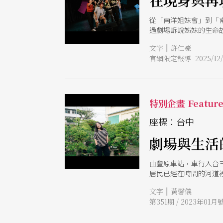
在現身與再
從「南洋姐妹會」到「南
過劇場訴說姊妹的生命
外，在歷年的展演下來
|
文字
許仁豪
編。從演後談分享的工
官網限定報導 2025/12/
最後彙整出了一台素樸
眾生百態的展覽式結構
茫，地茫茫，無邊無際
僅只要訴說情感，還要
的枕著枕頭用身體毛毛
特別企畫 Featur
圍繞著輪椅形成一幅靜
像」與「意象劇場」發
座標：台中
虹，以及在這個彩虹光
劇場與生活
的非戰之罪往往是主流
們的我們感到深深不安
由豐原車站，車行入台
居民已經在時間的河道裡
建牽起的緣分 對於李秀
|
文字
黃馨儀
帶著前一份劇場經驗的
第351期 / 2023年01月
我正好退休回鄉，每次
的石岡雖美，空氣中卻