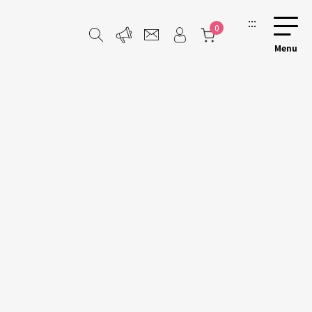
:::
0