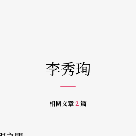
李秀珣
相關文章
2
篇