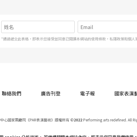
完美藉口。而這一留，就是23年。 起初，李秀珣跟著來自各地參與重建
剩下李秀珣跟1條狗。透過石岡媽媽們的協助，繼續在梅子社區租房8年，
來園後搬入，一住又是12個年頭。再度遭遇房東改建房屋自用收回租屋，
石岡這塊土地，似乎也希望她留下：「很多東西都銜接地剛好，剛好發生，
*通過遞交此表格，即表示您接受並同意已閱讀本網站的使用條款，私隱政策和個人
聯絡我們
廣告刊登
電子報
國家表演
中心國家兩廳院《PAR表演藝術》版權所有
©
2022
Performing arts redefined. All R
統一編號 Tax Id number 00973926
本站所提供相關演出資訊，如有異動應以主辦單位公告為準。