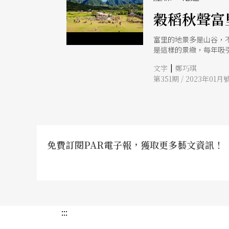
穀稻秋聲富
富里的地景多是山谷，
是這樣的景緻，每年吸
在這之前，他們對於如
|
文字
鄭巧琪
社會福利，他放不下台
第351期 / 2023年01月
不是另一種實現社會福
長一職，除了務農，更
了音樂節的念頭。 給富
著這片漂亮的草皮，他
改了「找人來唱歌」的
第一屆「穀稻秋聲201
包辦，為了解決資金問
免費訂閱PAR電子報，獲取更多藝文資訊！
你」，穀稻秋聲音樂節的
加入，鍾雨恩仍堅持直
富里在做什麼，我們希
多元，原住
:::