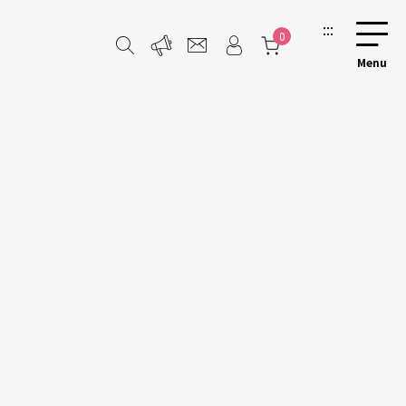
:::
0