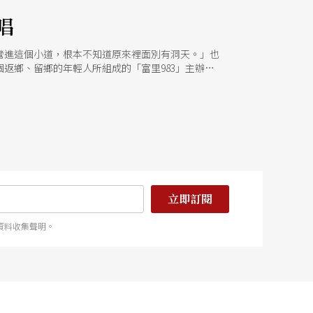
唱
彎進這個小道，根本不知道原來裡面別有洞天。」也
返鄉、留鄉的年輕人所組成的「富里983」主辦，
親生病，身為獨子的鍾雨恩回家幫忙，研究所念的是
到指導教授一席話：「透過協助農友改善生活，何嘗
天賜糧源」為品牌行銷稻米。鍾雨恩身上背負著執行
一直是他的壓力來源，也是想增加賣米的機會，才有
計畫，當時，「天賜糧源」屋外的大草皮剛整理好，看
句「誰要大老遠跑到這裡來逛市集」退件，於是他們
朋友竟然是舒米恩、紀曉君這樣的頗有名氣的歌手！
市集攤商與演出者邀約、場地規劃、交通配套都由團隊
如舒國治所說「做你喜歡的事情，全世界都會來供養
立即訂閱
BOX（售票系統KKTIX、表演經紀KKLIVE）的
但這些人可能無法替我們訴說『穀稻秋聲』的理念，
資料收集聲明。
地人享受的音樂節，其實本體是富里鄉民。富里族群