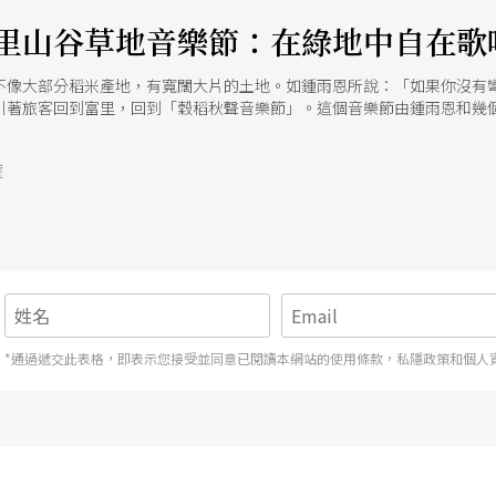
里山谷草地音樂節：在綠地中自在歌
不像大部分稻米產地，有寬闊大片的土地。如鍾雨恩所說：「如果你沒有
引著旅客回到富里，回到「穀稻秋聲音樂節」。這個音樂節由鍾雨恩和幾個
何舉辦音樂節毫無概念，能夠完成第一屆，完全是「問」出來的。 因為父
北的理想，卻也放不下家中的稻米事業。前半年還是台北花蓮兩頭跑，直
號
利的方式」，讓他決心返鄉。從父親開始的有機農業與產銷班，並且以「
重要的是要將米賣出去，但國人食米量逐年減少，返鄉頭幾年米賣不出去
里人的不間斷音樂會 2015年花蓮農改場提議：不如來寫個地產地銷的
們心想，如果在這邊辦野餐市集應該很不錯吧！興沖沖寫好計畫，卻被一
念頭。問了部落的朋友，部落朋友再去問他們的朋友，豈知，部落朋友的
5富里山谷草地音樂會」，就在「富里983」這個團隊的「勤問」下，從
題，團隊將預算切割成好幾個補助計畫，剩下的就靠販售紀念品。也許正
第一屆就損益兩平，也開啟音樂節的籌辦模式：不假他人之手。即使現在有KK 
接與演出者或經紀人溝通，「也許透過其他人，可以邀請到更大的卡司，
*通過遞交此表格，即表示您接受並同意已閱讀本網站的使用條款，私隱政策和個人
望到這裡來的人，都是有同樣想法，支持我們理念的人。」 看似舉辦給外