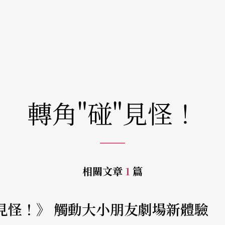
轉角"碰"見怪！
相關文章
1
篇
"見怪！》 觸動大小朋友劇場新體驗