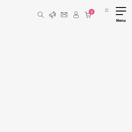
:::
0