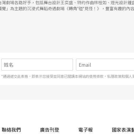
台灣劇場各路好手，包括舞台設計王奕盛、特約作曲林桂如、燈光設計鍾
觸覺」為主題的沉浸式舞蹈奇遇劇場《轉角"碰"見怪！》，豐富有趣的內
生漣漪的劇場奇遇記。
*通過遞交此表格，即表示您接受並同意已閱讀本網站的使用條款，私隱政策和個人
聯絡我們
廣告刊登
電子報
國家表演