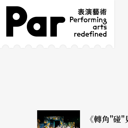
跳到主要內容區塊
網站導覽
:::
《轉角"碰