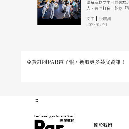
編舞家林文中今夏邀集
人，共同打造一齣以「
觸摸、互動也碰撞出人
|
文字
張震洲
2023/07/21
免費訂閱PAR電子報，獲取更多藝文資訊！
:::
關於我們