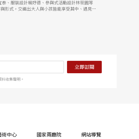
宜泰、服裝設計楊妤德、參與式活動設計林筱圓等
容與形式，交織出大人與小孩皆能享受其中、遇見、
立即訂閱
資料收集聲明。
藝術中心
國家兩廳院
網站導覽