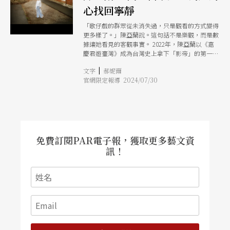
心找回寧靜
「歌仔戲的群眾從未消失過，只是觀看的方式變得
更多樣了。」陳亞蘭說。這句話不是樂觀，而是數
據讓她看見的客觀事實。 2022年，陳亞蘭以《嘉
慶君遊臺灣》成為台灣史上拿下「影帝」的第一位
女性演員，2024年又推出電視劇《勇氣家族》討論
|
文字
郝妮爾
歌仔戲的興衰，對於歌仔戲，她始終有股傳承的責
官網限定報導 2024/07/30
任感。《勇氣家族》遠看是談論產業的變化，近看
則是描繪一整家子的流離與凝聚，對陳亞蘭來說，
歌仔戲就是她的「家務事」：「畢竟是我是在媽媽
肚子裡面就選好職業的人嘛，從這點來看，我真的
非常幸運。」 此刻的她能夠笑談自己的幸運，是
因為在人後消化了太多眼淚。有些是淚水是自己硬
吃下來的苦難，有些則是來自原生家庭的壓力。陳
免費訂閱PAR電子報，獲取更多藝文資
亞蘭在談歌仔戲的時候，其實談的也是她如何長大
訊！
這回事。