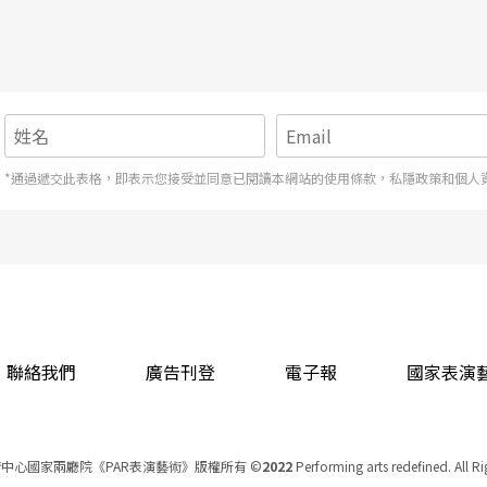
很厲害，早上在桃園上班，下班就衝來做前台。有些節目早一點可能9點半
時她看待母親，有敬佩，也有困惑，無法理解母親為何要把自己的生活搞得
笑說：「我住在新竹，每次回台北找爸媽、也都會排班兩廳院的志工，我
佩德來說，不是工作，竟是一種紓壓。
*通過遞交此表格，即表示您接受並同意已閱讀本網站的使用條款，私隱政策和個人
聯絡我們
廣告刊登
電子報
國家表演
中心國家兩廳院《PAR表演藝術》版權所有
©
2022
Performing arts redefined. All R