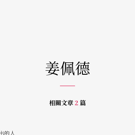
姜佩德
相關文章
2
篇
出的人