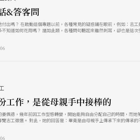
話&答客問
地付出嗎？ 在啟動這個專題以前，各種常見的疑惑鋪在眼前，例如：志工
多不知道如何花用嗎？ 諸如此類，各種問句聽起來雖然刺耳，卻也是這次
的幾位志工後，還真是全面性地顛覆了這些疑問。 原來，正是因為時間寶
前，但志工不然，志工的目標不再彼方，而在自己的胸臆之間。 兩廳院的
06
，她說認為這是少數可以讓自己忘記身分地位的存在，不用執著於「我是
一種叛逆的舉動，他說：「我認為這是一件很酷的事情啊！」又或者是，年
未啟用前，就帶著工地帽認識場館，如今已是元老級的導覽志工；而草草
就會每年參加，每年付出。」最後，聊到紙風車劇團，他們的志工甚至不
活動將至，不必團隊提醒，就開始彼此確認「排班時間」。 身為志工的他
成為志工的共通點，甚至不是因為「對於表演藝術的熱愛」有多深切，倒不
，無論是那件事情是對於建築的欣賞，對於辦活動的熱忱，或是其他。本
工
。
份工作，是從母親手中接棒的
的姜佩德，幾年前因工作型態轉變，開始能夠自由分配自己的時間，而她
導覽志工徵選。 對此，她的回答是：畢竟是由母親手上傳承下來的傳承的
在兩廳院擔任前台志工，我算是跟著兩廳院長大的吧？」姜佩德說。 事實
。當時她是個國中生，「有一位好喜歡的鋼琴家來這裡表演，可是票價不
06
束。」姜佩德說，也不知道是否正是這個因緣際會，讓母親日後竟也主動申