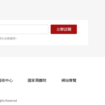
結束，不過有些節目到10點、10點半才結束的都
這麼疲倦？ 然而，輪到自己當志工時，這疑問輪轉
爸總是問我幹嘛這麼累。」雖說如此，旁人更無法理
立即訂閱
資料收集聲明。
藝術中心
國家兩廳院
網站導覽
ights Reserved