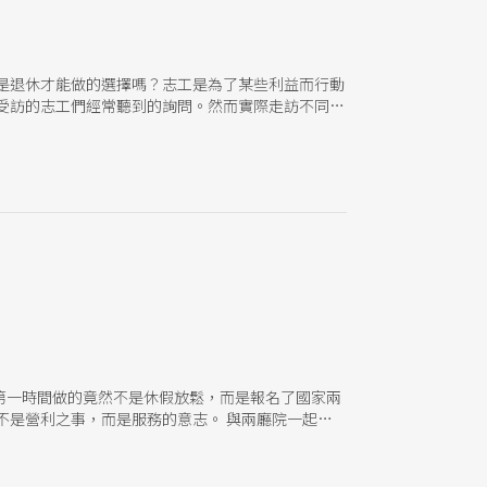
是退休才能做的選擇嗎？志工是為了某些利益而行動
受訪的志工們經常聽到的詢問。然而實際走訪不同場
貴，所以才選擇成為志工。 生命中有太多人要你朝
導覽志工姜佩德，依循母親的建議，亦步亦趨地踏上
誰」，而是把心意放在觀眾身上；另一位兩廳院志工
僅20歲出頭的李思緯，早在高中時期就加入志工行
戲劇節的賴宥任，更是在投入之後，發願：「只要這
是主動對外招募，而是由一群追著紙風車表演的「追
們，多有其本職，或者從商，或者教育，或者還在追
如說，是因為懷抱著對生活的愛吧？ 想把時間花在
次的專題，我們從5位受訪者身上，邀請讀者從另一
第一時間做的竟然不是休假放鬆，而是報名了國家兩
不是營利之事，而是服務的意志。 與兩廳院一起長
上，在母親擔任志工以前，姜佩德就曾經嚷著父母能
便宜，父母當時替我買了一張票，讓我自己走進去，
請兩廳院的前台志工，開啟了長達10多年的志工生