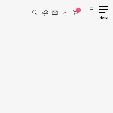
:::
0