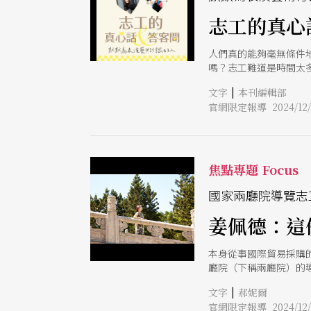
志工的真心
人們真的能夠毫無條件
嗎？志工難道是時間太
館、認識戲劇節或團隊
|
文字
本刊編輯部
一個明確的目標筆直向
官網限定報導 2024/12/
與母親彷彿的志工之路
耿豫安甚至將志工看作
列，甚至在北藝中心尚
個活動繼續辦下去，我
風者」自行組織，每每
焦點專題 Focus
尋生活的意義。然而，
自己真的喜愛的事情上
國家兩廳院導覽志
個面向，看見愛的本質
姜佩德：這
本身從事國際貿易採購
廳院（下稱兩廳院）的
大 「我的母親過去就
|
文字
郝妮爾
否帶她來這裡聽音樂會
官網限定報導 2024/12/
他們就在外散步等我結