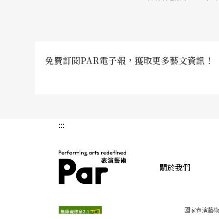
活。 「當時我覺得媽媽
有。」姜佩德回憶，當
到她父親身上，姜佩德
解的是：志工服務對姜
免費訂閱PAR電子報，獲取更多藝文資訊！
:::
關於我們
PAR 表演藝術雜誌
國家表演藝術