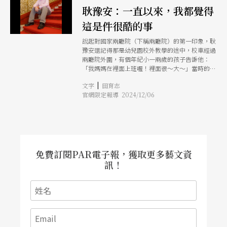
耿豫安：一直以來，我都覺得
這是件很酷的事
說起對國家兩廳院（下稱兩廳院）的第一印象，耿
豫安還記得那是幼兒園校外教學的途中，校車經過
兩廳院外圍，有個年紀小一兩歲的孩子告訴他：
「我媽媽在裡面上班喔！裡面很～大～」當時的童
年童語，在心中成為種子，他後來一直想知道究竟
|
文字
田育志
兩廳院內部，長什麼樣子？ 志工，是我青春期的
官網限定報導 2024/12/06
叛逆 到了高中，耿豫安每天上下學搭的公車，走
的是信義路，他天天看著車窗外的音樂廳，有時大
廳水晶燈閃閃發亮、有時漆黑一遍猶如洞穴般深
邃，更增添他的好奇心。 從國中就開始對音樂著
迷的他，上了高一之後也有幾次買票進音樂廳看演
出的經驗。升高二的暑假，他在兩廳院售票網站上
瞥見徵求導覽志工的訊息，在徵得媽媽同意後，他
免費訂閱PAR電子報，獲取更多藝文資
寄出履歷的隔天就收到承辦人員來電，經過碰面詳
訊！
談後，他以16歲的年紀，成為兩廳院最年輕的導覽
志工。 「那時候就是青春期嘛，想要做點不一樣
的事情，我覺得當導覽志工，很酷啊！可以介紹兩
廳院給大家認識。」