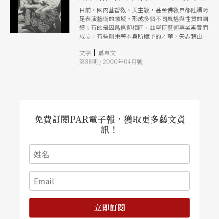
目前，國內基督敎、天主敎，甚至佛敎界都陸續跨
足表演藝術的領域，形成多個不同風格與性質的團
體；有的是因爲信仰相同，並堅持藝術專業素養而
成立，有些則秉著本身所賦予的才華，矢志藉由表
演藝術將信仰的眞理傳揚出去，雖然這些團體的經
|
文字
蕭惠文
營模式與理念各有不同，但信仰絕對是他們所以聚
第88期 / 2000年04月號
集的一個重要因素。
免費訂閱PAR電子報，獲取更多藝文資
訊！
立即訂閱