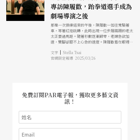
專訪陳履歡，跆拳道選手成為
劇場導演之後
那是一次排練結束的午後，陳履歡一如往常騎著
車，等著紅燈跳轉，此時出現一位步履蹣跚的老太
太正要過馬路。隨著秒數逐漸歸零，老婦急欲加
速，雙腳卻跟不上心急的速度。陳履歡看在眼裡，
為她心急，也為了眼前的狀態全神貫注。這不是一
|
文字
Stella Tsai
場比賽，而是真實人生中的一場日常競賽。 尋常
官網限定報導 2025/03/26
的長者過馬路，竟能讓面前的機車騎士看得全神貫
注，同感過程的緊張。陳履歡歸納出三大原因有限
的時間，身體的限制，以及無法預期的結果。而這
恰巧也是競技運動吸引人觀看的主要因素。從長年
熱門的棒球比賽，到近年勾起台灣民眾熱情的國際
運動賽事，場上的魅力有如一股狂潮，吸住眾人的
目光。 從青少年時期的跆拳道選手，到如今身兼
免費訂閱PAR電子報，獲取更多藝文資
劇場導演與表演者，那個尋常的午後觀察喚醒了陳
訊！
履歡對融合己身競技背景與表演創作有了新的想
法，也進一步催生了2022年新點子實驗場的作品
《困獸》，將日常生活中的小事，對比競技的比拼
與爭取，化為劇場中的表演概念。而她也一次次透
過競技創作，回望並重新梳理自己中途轉彎的創作
人生。