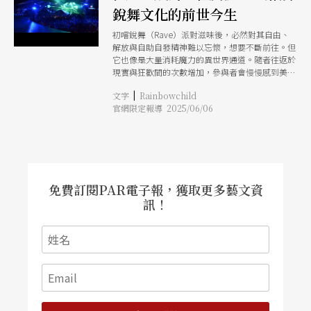
銳舞文化的前世今生
初嚐銳舞（Rave）派對滋味後，必然對其自由、
解放與自助自發精神難以忘懷，想要不斷前往。但
它也像是大量消耗魔力的異世界通道。隨者往返於
現實與狂歡間的次數增加，參與者會慢慢感到美好
難以持久，最初的狂喜體驗逐漸崩解。 千禧銳舞
|
文字
Rainbowchild
客常愛引用電影《海灘》（The Beach）的一句對
官網限定報導 2025/06/06
白，為他們的銳舞人生下註腳：天堂不是一個地
方，而是一個狀態。這句話既是體悟，也是感傷。
除了很少數人留在場景組織或推動銳舞，大部分舞
客終究選擇回歸「正軌」。既然如此，是否代表銳
舞只是單純的娛樂？若銳舞的美好真不過南柯一
夢，它究竟還有何魅力，持續召喚一代又一代的青
年投入？
免費訂閱PAR電子報，獲取更多藝文資
訊！