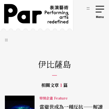
跳到主要內容區塊
網站導覽
:::
:::
伊比薩島
相關文章
1
篇
特別企畫 Feature
當避世成為一種反抗——解讀