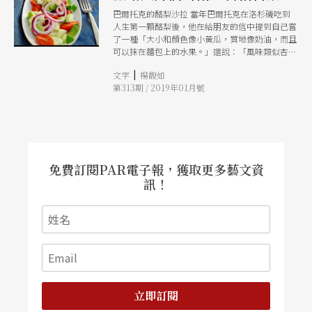
巴爾托克的酪梨沙拉 當年巴爾托克在洛杉磯吃到
人生第一顆酪梨後，他在給朋友的信中提到自己嘗
了一種「大小和顏色像小黃瓜，質地像奶油，而且
可以抹在麵包上的水果。」還說：「風味類似杏
仁，但沒有甜味。做沙拉很適合，能配綠葉蔬菜、
|
文字
楊馥如
蘋果、芹菜、鳳梨、番茄還有美奶滋。」讓我們就
第313期 / 2019年01月號
照巴爾托克的想像，為他量身打造一道酪梨沙拉
吧！ 材料（1人份） 酪梨1/2個、小黃瓜1條、紅洋
蔥1/4個、小番茄10顆、羅勒葉少許、檸檬汁半顆
量、海鹽適量、黑胡椒適量、冷壓初榨橄欖油3大
匙、蒜泥少許 作法 先調沙拉醬汁：均勻混合檸檬
汁、橄欖油、海鹽、黑胡椒、蒜泥。 將酪梨去皮
去核、小黃瓜洗淨後切成適合入口的小塊，紅洋蔥
免費訂閱PAR電子報，獲取更多藝文資
切絲，小番茄對切。 混合步驟2食材後，拌入羅勒
訊！
葉，最後再加醬汁調味即可。
立即訂閱