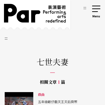
跳到主要內容區塊
網站導覽
:::
:::
七世夫妻
相關文章
1
篇
戲曲
五年級歌仔戲天王天后齊聚