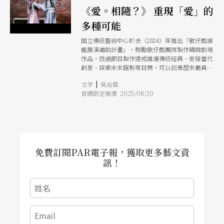
《愛。相隨？》 重現「愛」的
多種可能
國立傳統藝術中心於去（2024）年推出「歌仔戲旗
艦展演補助計畫」，鼓勵歌仔戲團隊製作精緻劇場
作品，透過節目製作達成維護傳統經典、銜接當代
創意、探索未來趨勢等目標，可以說是歷來最具規
模的歌仔戲製作補助計畫。首部作品《愛。相
|
文字
吳岳霖
隨？》由財團法人廖瓊枝歌仔戲文教基金會製作，
官網限定報導 2025/08/20
將於今（2025）年七夕情人節正式首演。 《愛。
相隨？》的旗艦規格不只體現在演出時長，分成3
天、4個場次才完成整個故事，同時也集結了台灣
不同劇團、不同地區的「五年級」歌仔戲天王、天
后，如許亞芬、郭春美、陳昭香、張秀琴、莊金
梅、石惠君等演員，出演不同場次的重要角色，寄
託了創作團隊對於歌仔戲濃濃的愛，相隨在作品裡
免費訂閱PAR電子報，獲取更多藝文資
頭。
訊！