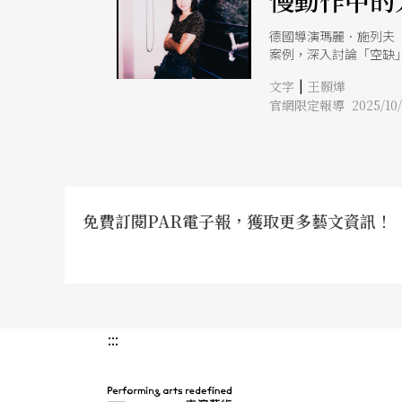
慢動作中的
德國導演瑪麗．施列夫（
案例，深入討論「空缺
絡。目前正在京都歌德學
|
文字
王顥燁
劇場的思考與創作方法
官網限定報導 2025/10/
免費訂閱PAR電子報，獲取更多藝文資訊！
:::