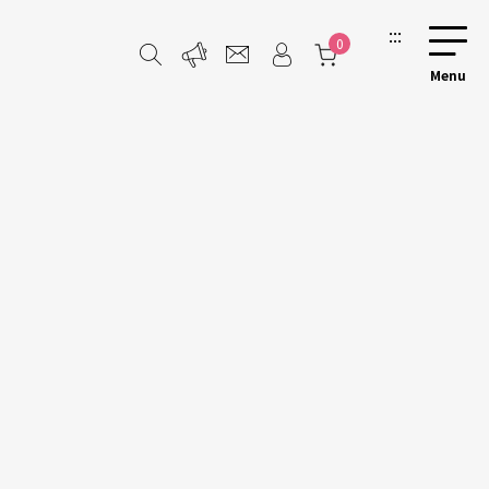
:::
0