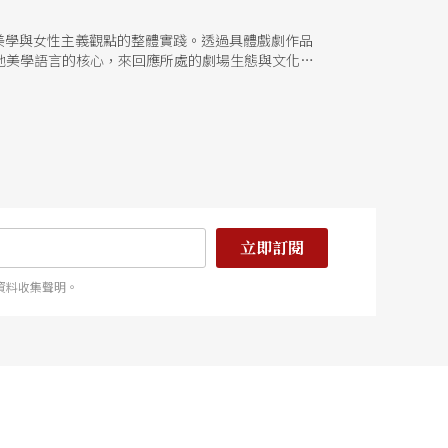
融合美學與女性主義觀點的整體實踐。透過具體戲劇作品
她美學語言的核心，來回應所處的劇場生態與文化脈
美學」，趁此機會，PAR特別專訪施列夫，分享其對
立即訂閱
資料收集聲明。