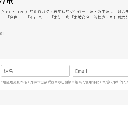
力量
Marie Schleef）的創作以挖掘被忽視的女性敘事出發，逐步發展出
」、「留白」、「不可見」、「未知」與「未被命名」等概念，如何成為
院駐村的她，應台北歌德學院之邀於7月18日來台演講，主題是「空缺的
。
01
*通過遞交此表格，即表示您接受並同意已閱讀本網站的使用條款，私隱政策和個人