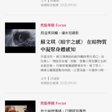
|
文字
齊義維
向大眾的長銷式沉浸體驗。 2025年9月，何曉玫
更被牽引著進入其中，在感受先於理解的過程裡，
官網限定報導 2025/09/02
MeimageDance在故事工廠協力下，於西門紅樓
將自身生命經驗投射其中。 這3件作品有各自的核
駐地1個月，開出共90場的《林投姐，妳叫什麼名
心關懷，卻在 VR 的延展裡相互呼應，指向身體作
字？》沉浸式製作，演出以舞團2023年發表的VR
為感知載體的開放性，並透過敏銳凝視，觸及那些
作品《林相繽紛從肉身到虛擬的極相與無相輪迴》
難以名狀、無法被符號化的「不可見之感」。這些
為基底，並安排有濃郁的儀式感前提，觀影環境也
焦點專題 Focus
創作不僅挑戰劇場與觀演的邊界，更以陰性敘事為
如2023年般充滿香氣與意象。觀眾一入場便會在無
方法，讓 VR 成為感官、情感與記憶交錯的場域。
語言演員「NPC」的帶領下，逐步脫下鞋襪、交出
用溫柔探觸，讓未知顯影
她們共同展現的是陰性敘事的力量：不在於給出唯
名姓，踏進台灣民俗元素包裹下的中性無生滅世
一的答案，而在於共感他者的生命經驗，打開更多
蘇文琪《暗宇之感》 在暗物質
界，作品也在一層一層的觀看與多重小物件的暗示
感受與想像的可能。
裡，試圖為傳說裡的厲鬼開啟一個別開生面的重生
中凝聚身體感知
出口。
天還沒亮。 蘇文琪與她的創作團隊等在洞口，反
光背心、頭燈安全帽、雨鞋、急難小背包礦工似的
全副武裝。 科學家駕著越野車來到，接了眾人，
緩緩沿著隧道駛向地底一公里深處。半個多小時的
車程，便有了體感的時差：地面上正值墨爾本的寒
|
文字
洪瑞薇
冬，地底下，卻彷彿回到台灣的夏天，潮溼燠熱。
官網限定報導 2025/09/02
隧道的彼端是斯托爾地下物理實驗室（SUPL），
為了追索「暗物質」在宇宙成分中約占所有已知物
質的5倍，我們浸泡其中、卻對它幾無所知的神秘
粒子在廢棄礦坑中打造的探測基地。 對於《暗宇
之感》創作團隊中的其他成員而言，這是第一次與
焦點專題 Focus
真實的科學現場親密相接。他們終於可以親身感
知，蘇文琪持續訴說了近10年、依然意猶未盡的衝
放大幽微情緒，打開感知邊界