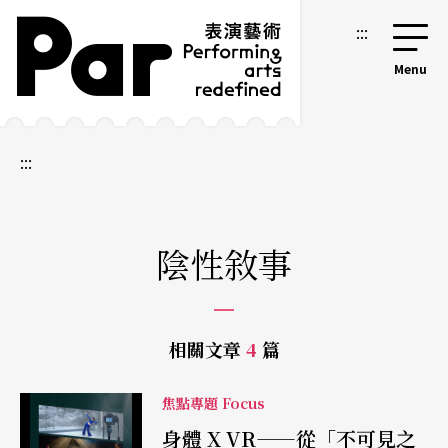
跳到主要內容區塊
網站導覽
:::
:::
陰性敘事
相關文章
4
篇
焦點專題 Focus
身體 X VR——從「不可見之