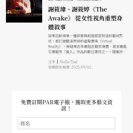
擊體驗。
謝筱瑋、謝筱婷《The
Awake》 從女性視角重塑身
體敘事
如果說劇場是一種探索與創造感官對話的藝術形
式，那打破觀演界線的虛擬實境（Virtual
Reality），無疑是近年最貼近觀眾身體、甚至最能
引導觀眾「進入」作品的數位媒材之一。隨著許多
跨領域創作者投入VR創作，台灣的VR作品也逐漸
|
文字
Stella Tsai
走出技術展示的層面，開啟多元的敘事；而愈來愈
官網限定報導 2025/09/02
多劇場工作者的投入，也讓表演藝術的切角為作品
帶來突破感官經驗的嘗試，重新定義表演與觀眾的
界線。 在這之中，舞蹈工作者對身體的熟悉度，
為VR的觀演帶來更豐富的體感；而女性創作者的
視角與感官建立，更是透過VR的延展打開了身體
敘事的可能性。由兩位女性編舞家謝筱瑋、謝筱婷
組成的「InTW舞影工作室」，VR作品《The
免費訂閱PAR電子報，獲取更多藝文資
Awake》計畫從2018年啟動至今，從女性的視角切
訊！
入漸凍人主題，也在認識漸凍人的過程中，同步摸
索以VR重現體感的可能性，作品一磨7年，今年初
終於完成最後的拍攝、進入後製，來到完成的最後
一哩路。