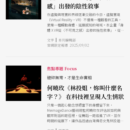
感」出發的陰性敘事
在虛擬與現實的界線逐漸交融的今日，虛擬實境
（Virtual Reality，VR）不僅是一種觀看的工具，
更是一種觸動身體、延展感知的場域。本企畫「身
體 X VR從〈不可見之感〉出發的陰性敘事」，從
陰性視角出發，聚焦3組台灣藝術家的實踐，探索
|
文字
本刊編輯部
身體如何在 VR 中消散、重組、生成，並與情感、
官網限定報導 2025/09/02
記憶與未知力量交織。 在疫情促使創作轉向的契
機下，編舞家何曉玫以《林投姐，妳叫什麼名
字？》透過女性鬼魂的凝視，將舞蹈、吟唱、米藝
與 VR 融合，讓漂浮、裂解的身體在虛擬空間中得
以延續，開啟觀看破口，讓潛伏於歷史陰影中的女
焦點專題 Focus
性得以發聲。 另一方面，編舞家蘇文琪則延續10
年的科學探索，從歐洲核子研究組織（CERN）走
破碎無常，才是生命實相
向宇宙深處，歷經《黑洞博物館+身體瀏覽器》，
何曉玫《林投姐，妳叫什麼名
推出新作《暗宇之感》，深入創作的洞穴，嘗試以
VR 再現黑洞、暗物質等「不可見的存在」。在她
字？》 在科技裡呈現人生情狀
的實踐中，科技不再是硬核的展示、不是創作的目
的，而是透過陰性質地的敏感與柔韌，向不可知提
只是一個起心動念想把當下的身體留下來，
問，體現不可言說的能量。 而由雙胞胎編舞家謝
MeimageDance藝術總監何曉玫在評估該如何與
筱瑋、謝筱婷歷時7年醞釀的《The Awake》正邁
觀眾對話的路徑裡，從舞蹈一路逛進了VR，並在
向最後一哩路，以漸凍人的身體經驗為切口，轉化
時間的延展下，讓作品透過台灣傳奇女鬼林投姐的
病友與家屬的幽微情緒與時間感，藉 VR 打開非線
濾鏡，搭配月琴吟唱、米藝與舞作，長成了更為面
性、片段化的情感場域。觀眾不僅「觀看」作品，