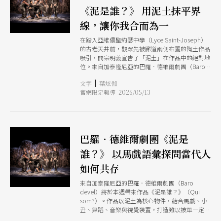
《泥是誰？》 用泥土抹平界
線，讓你我合而為一
在踏入亞維儂聖約瑟中學（Lyce Saint-Joseph）
的古老天井前，觀眾先被廊道兩側布置的陶土作品
吸引，開宗明義宣告了「泥土」在作品中的絕對地
位。來自加泰隆尼亞的巴羅．德維爾劇團（Baro
devel）的作品《泥是誰？》（Qui som?，加泰隆
|
文字
葉炫伽
尼亞語意為「我們是誰？」），讓泥土承載敘事，
官網限定報導 2026/05/13
讓肉身在泥濘中掙扎、跌倒、卻依然緊緊相擁。當
泥土抹平了性別、族裔與物種的界線，「我」與
「你」在溼潤的物質中合而為一，馬戲的抗力與泥
土的塑性，結合音樂與舞蹈，構成一場「總體藝
術」，荒謬且詩意地回應了關於群體本質的古老提
巴羅．德維爾劇團《泥是
問。 根植於馬戲的創作背景 要理解《泥是
誰？》，必須先追溯兩位靈魂人物的馬戲背景。布
誰？》 以馬戲語彙探問當代人
萊．馬迪奧．特里亞斯（Blai Mateu Trias），是西
班牙傳奇小丑托特爾．波卓納（Tortell Poltrona
如何共存
）的兒子， 血液裡流淌著加泰隆尼亞傳統馬戲文
化；他在法國國家馬戲藝術中心（CNAC）與從小
來自加泰隆尼亞的巴羅．德維爾劇團（Baro
和馬為伍的卡蜜兒．迪庫赫堤（Camille
devel）將於本週帶來作品《泥是誰？》（Qui
Decourtye）相識。兩人自2006年起共同領導巴
som?）。作品以泥土為核心物件，結合馬戲、小
羅．德維爾劇團，將馬戲從街頭、帳篷，一路帶向
丑、舞蹈、音樂與視覺裝置，打造難以被單一定義
劇場殿堂。 「馬戲背景」決定了他們作品的核心
的劇場語彙。全劇集結14位來自不同背景的創作者