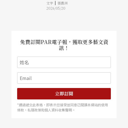
|
特質：對重力與物質的敬畏。對他們而言，馬戲不
文字
張震洲
與表演者，透過身體在失衡與重組之間的流動，回
只是技術，而是關於「平衡」與「風險」的哲學。
2026/05/20
應當代世界的不確定與個體關係的提問。作品自
馬戲演員天生就對「器材」、「重量」、「地心引
2024年亞維儂藝術節首演後即獲大量好評，國際劇
力」有著極度敏感的覺知，這種覺知讓他們在處理
場界極度關注，被視為近年歐洲具代表性的創作之
《泥是誰？》中巨大的陶土與塑料物件時，能夠發
一。
展出一種獨特的身體語言。
免費訂閱PAR電子報，獲取更多藝文資
訊！
立即訂閱
*通過遞交此表格，即表示您接受並同意已閱讀本網站的使用
條款，私隱政策和個人資料收集聲明。