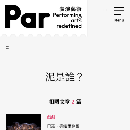
跳到主要內容區塊
網站導覽
:::
:::
泥是誰？
相關文章
2
篇
戲劇
巴羅．德維爾劇團