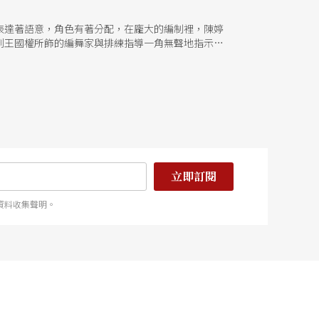
表達著語意，角色有著分配，在龐大的編制裡，陳婷
到王國權所飾的編舞家與排練指導一角無聲地指示著
立即訂閱
資料收集聲明。