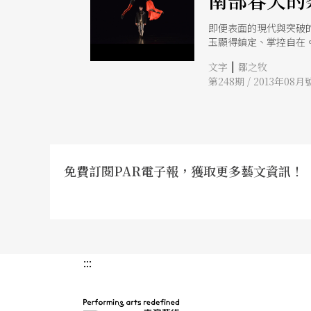
南部春天的
即便表面的現代與突破
玉顯得鎮定、掌控自在
舞者，舞者有條不紊地
|
文字
鄒之牧
第248期 / 2013年08月
免費訂閱PAR電子報，獲取更多藝文資訊！
:::