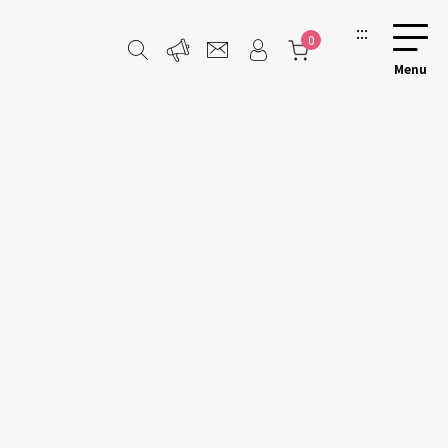
:::
0