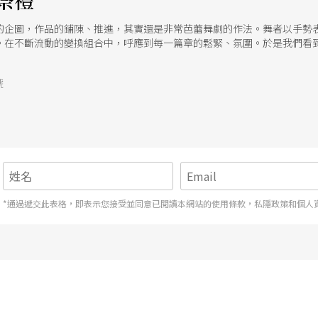
祭禮
的企圖，作品的鋪陳、推進，其實還是非常芭蕾舞劇的作法。舞者以手勢
。在不斷流動的變換組合中，呼應到每一篇章的鬆緊、氛圍。於是我們看
上下、組合，隨著音樂的章節，畫面顯得優雅、不著痕跡。
號
*通過遞交此表格，即表示您接受並同意已閱讀本網站的使用條款，私隱政策和個人