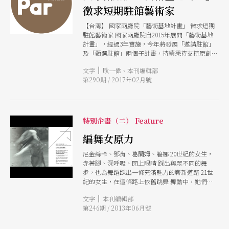
徵求短期駐館藝術家
【台灣】 國家兩廳院「藝術基地計畫」 徵求短期
駐館藝術家 國家兩廳院自2015年展開「藝術基地
計畫」，經過3年實施，今年將發展「邀請駐館」
及「甄選駐館」兩個子計畫，持續秉持支持原創理
念，提供兩廳院資源，支持藝術創作者進行全新創
|
文字
耿一偉、本刊編輯部
作的發展，並期待透過駐館期間的工作分享，能為
第290期 / 2017年02月號
其新作發展帶來不同面向的思考；也期盼透過場館
與駐館藝術家之間的互動連結，為場館挹注更多新
活力。 「甄選駐館」以國內藝術創作者為對象，
為3個月為上限的短期駐館，開放兩種提案方向進
行甄選：「創作研發型」以藝術家未來計畫發表之
特別企畫（二） Feature
原創作品進行駐館研究及排練發展。「藝術推廣
型」以藝術工作者的創意及藝術敏銳度，結合場館
編舞女原力
資源，為場館設計多元且具有創造性的推廣活動，
尼金絲卡、鄧肯、葛蘭姆、碧娜 20世紀的女生，
為場館注入新鮮的活力，讓表演藝術走向不同的群
赤著腳、深呼吸、閉上眼睛 踩出與眾不同的舞
眾。 徵件即日起至2月28日止，對象為具中華民國
步，也為舞蹈踩出一條充滿魅力的嶄新道路 21世
國籍，25歲以上之表演藝術創作者，曾公開發表至
紀的女生，在這條路上依舊跳舞 舞動中，她們喚
少3個以上售票演出的創作或製作。凡表演藝術類
醒自己獨有的驕傲原力 陳韻如 ╳ 有機力 學院養成
之導演、編舞、編劇、表演者、表演藝術相關設計
|
文字
本刊編輯部
卻能悠游於不同舞蹈門派，身體自由，心靈強韌，
或創意製作人等，皆可提案參加徵選。「創作研發
第246期 / 2013年06月號
置身黑暗依舊閃爍獨特的光。 楊維真 ╳ 母性力 台
型」以個人藝術創作者優先考量。更多報名甄選詳
上的她，靈動慧黠令人矚目；台下的她，安然領會
情，請上兩廳院官網「更多公告訊息」。（莊珮
母親角色為創作引起的化學作用。 賴翠霜 ╳ 出走
瑤） 國家兩廳院特爾左布勒斯「The Return of