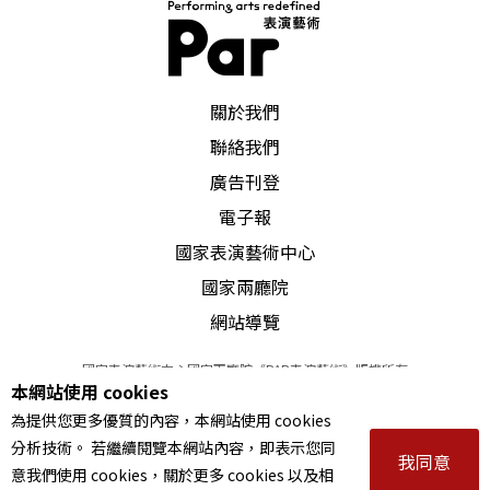
PAR 表演藝術雜誌
關於我們
聯絡我們
廣告刊登
電子報
國家表演藝術中心
國家兩廳院
網站導覽
國家表演藝術中心國家兩廳院《PAR表演藝術》版權所有
本網站使用 cookies
©
2022
Performing arts redefined. All Rights Reserved
為提供您更多優質的內容，本網站使用 cookies
統一編號 Tax Id number 00973926
分析技術。 若繼續閱覽本網站內容，即表示您同
本站所提供相關演出資訊，如有異動應以主辦單位公告為準。
我同意
意我們使用 cookies，關於更多 cookies 以及相
服務條款
｜
隱私權聲明
｜
著作權聲明