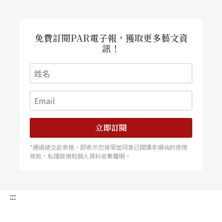
力 個子嬌小卻有雙強壯翅膀，飛行於台德兩地，
Dionysus」工作坊開放報名 國家兩廳院去年製作
在出走與停留間尋找叛逆和穩定的平衡。 楊乃璇
了希臘導演特爾左布勒斯執導的《酒神的女信
╳ 戀愛力 一抹濃豔口紅成為正字標記，她的舞蹈
徒》，以獨創的肢體與聲音訓練系統提昇演出者內
劇場不是拼湊生活片段，而是認認真真地愛每個不
在能量，展現純粹而強大的人體極限。為延續成
免費訂閱PAR電子報，獲取更多藝文資
同的舞者，不同的人。 余彥芳 ╳ 正義力 善於質疑
果，特推出「戲劇工作坊計畫」，期給予國內具潛
訊！
的頭腦和果敢俐落的身體，賜予她豐沛能量，以舞
力之演出者長期且穩定的肢體與聲音訓練，並將配
蹈沖激公眾議題，以動作反省表演和生活的距離。
合訓練進度，邀國內外藝術家觀摩交流，藉以媒合
女生，請啟動原力，一起跳舞，一起推進新道路！
創作方與學員的合作，同時亦期望優先推薦學員予
兩廳院未來合作之製作，持續耕耘國人創作節目品
牌。 本計畫今年將邀《酒神的女信徒》男主角林
子恆與女主角蔡佾玲擔任講師，以希臘導演特爾左
布勒斯的「The Return of Dionysus」工作坊為基
礎，規劃兩階段各三個月的課程，進行長期且密集
的訓練。甄選報名自即日起至2月12日截止，歡迎
立即訂閱
國內22歲以上具舞台經驗的專業演員或舞者報名。
（莊珮瑤） 2017</s
*通過遞交此表格，即表示您接受並同意已閱讀本網站的使用
條款，私隱政策和個人資料收集聲明。
:::