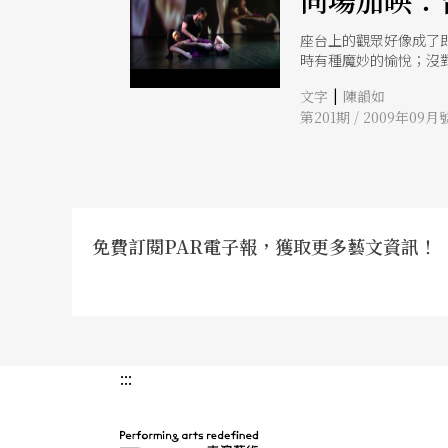
同場加映：
座台上的觀眾好像成了
時有種魔妙的愉悅；沒
|
文字
陳韻如
第201期 / 2009年09月
免費訂閱PAR電子報，獲取更多藝文資訊！
:::