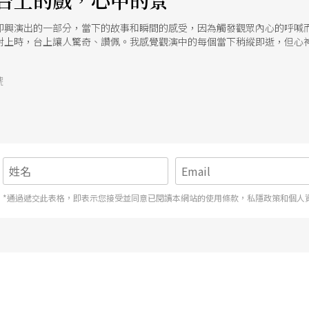
台上的戲，心中的景
即興演出的一部分，當下的故事和瞬間的感受，因為觸發觀眾內心的呼喊
對上時，台上讓人驚奇、讚佩。我感覺觀演中的每個當下稍縱即逝，但心
號
*通過遞交此表格，即表示您接受並同意已閱讀本網站的使用條款，私隱政策和個人