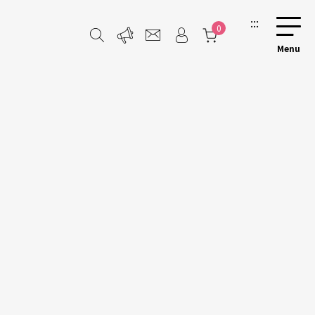
:::
0