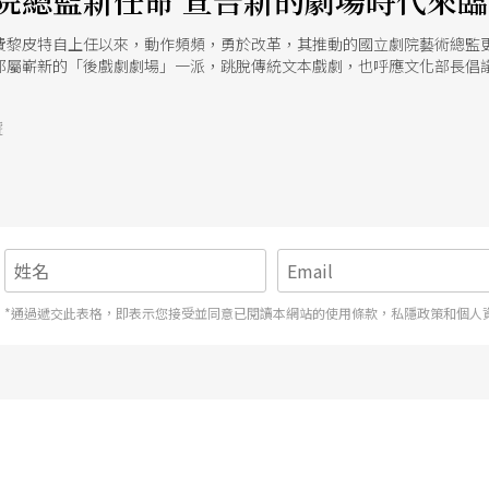
院總監新任命 宣告新的劇場時代來臨
費黎皮特自上任以來，動作頻頻，勇於改革，其推動的國立劇院藝術總監
都屬嶄新的「後戲劇劇場」一派，跳脫傳統文本戲劇，也呼應文化部長倡
號
*通過遞交此表格，即表示您接受並同意已閱讀本網站的使用條款，私隱政策和個人