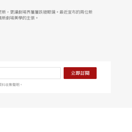
更新，更讓劇場界屢屢跌破眼鏡。最近宣布的兩位新
議新劇場美學的主張。
立即訂閱
資料收集聲明。