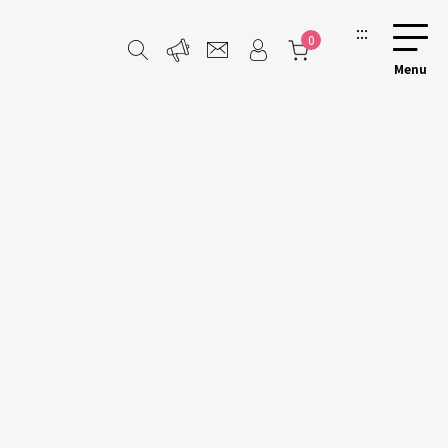
:::
0