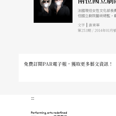
兩位國立劇
法國現任女性文化部長
任國立劇院藝術總監，
|
文字
謝東寧
第253期 / 2014年01月
免費訂閱PAR電子報，獲取更多藝文資訊！
:::