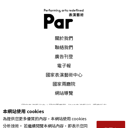
PAR 表演藝術雜誌
關於我們
聯絡我們
廣告刊登
電子報
國家表演藝術中心
國家兩廳院
網站導覽
國家表演藝術中心國家兩廳院《PAR表演藝術》版權所有
本網站使用 cookies
©
2022
Performing arts redefined. All Rights Reserved
為提供您更多優質的內容，本網站使用 cookies
統一編號 Tax Id number 00973926
分析技術。 若繼續閱覽本網站內容，即表示您同
本站所提供相關演出資訊，如有異動應以主辦單位公告為準。