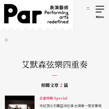
跳到主要內容區塊
網站導覽
:::
:::
艾默森弦樂四重奏
相關文章
2
篇
企畫特輯 Special
世紀頂尖天團亞洲巡演 台灣唯一限定專場