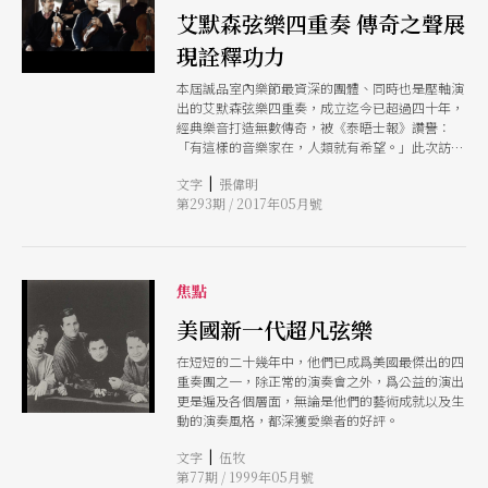
艾默森弦樂四重奏 傳奇之聲展
現詮釋功力
本屆誠品室內樂節最資深的團體、同時也是壓軸演
出的艾默森弦樂四重奏，成立迄今已超過四十年，
經典樂音打造無數傳奇，被《泰晤士報》讚譽：
「有這樣的音樂家在，人類就有希望。」此次訪台
將排出兩場演出，將分別演出不同的三部作品，皆
|
文字
張偉明
以「古典現代浪漫」組合，悠遊於不同的時空，展
第293期 / 2017年05月號
現全面立體的音樂詮釋功力。
焦點
美國新一代超凡弦樂
在短短的二十幾年中，他們已成爲美國最傑出的四
重奏團之一，除正常的演奏會之外，爲公益的演出
更是遍及各個層面，無論是他們的藝術成就以及生
動的演奏風格，都深獲愛樂者的好評。
|
文字
伍牧
第77期 / 1999年05月號