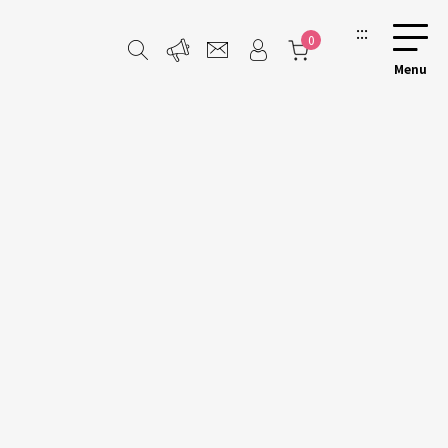
:::
0