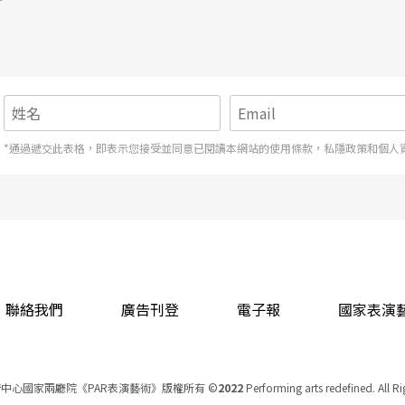
*通過遞交此表格，即表示您接受並同意已閱讀本網站的使用條款，私隱政策和個人
聯絡我們
廣告刊登
電子報
國家表演
中心國家兩廳院《PAR表演藝術》版權所有
©
2022
Performing arts redefined. All R