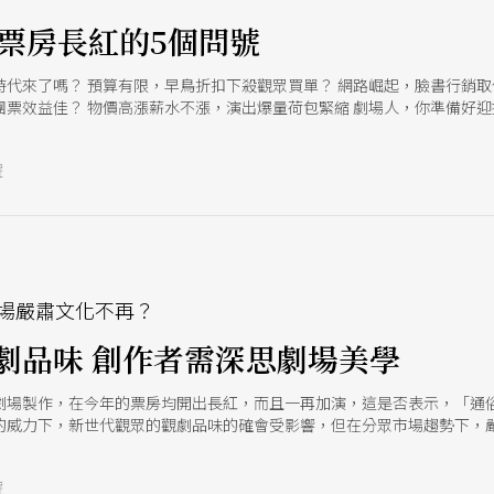
ut！票房長紅的5個問號
時代來了嗎？ 預算有限，早鳥折扣下殺觀眾買單？ 網路崛起，臉書行銷取
體驗行銷，校園企業推團票效益佳？ 物價高漲薪水不漲，演出爆量荷包緊縮 劇場人
號
e
場嚴肅文化不再？
劇品味 創作者需深思劇場美學
劇場製作，在今年的票房均開出長紅，而且一再加演，這是否表示，「通
的威力下，新世代觀眾的觀劇品味的確會受影響，但在分眾市場趨勢下，
應更加深思劇場媒體的美學特徵。
號