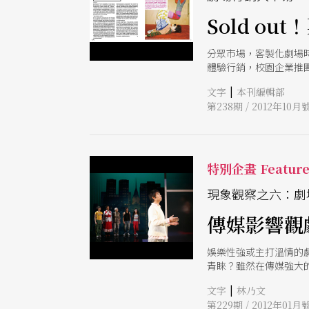
Sold o
分眾市場，客製化劇場
|
文字
本刊編輯部
第238期 / 2012年10月
特別企畫 Featur
現象觀察之六：劇
傳媒影響觀
娛樂性強或主打溫情的
青睞？雖然在傳媒強大
打動人心，但創作者仍
|
文字
林乃文
第229期 / 2012年01月