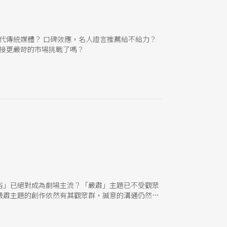
代傳統媒體？ 口碑效應，名人證言推薦給不給力？
，你準備好迎接更嚴苛的市場挑戰了嗎？
俗」已絕對成為劇場主流？「嚴肅」主題已不受觀眾
嚴肅主題的創作依然有其觀眾群，誠意的溝通仍然會