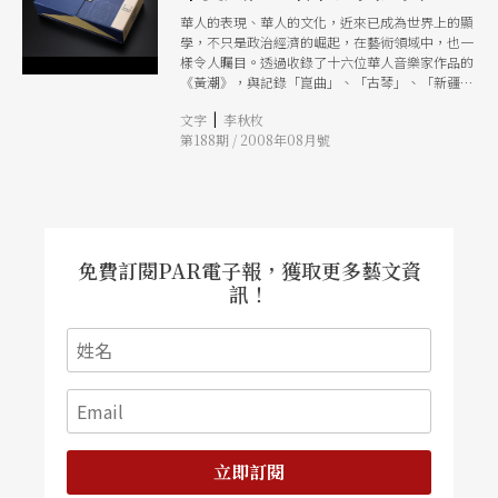
華人的表現、華人的文化，近來已成為世界上的顯
學，不只是政治經濟的崛起，在藝術領域中，也一
樣令人矚目。透過收錄了十六位華人音樂家作品的
《黃潮》，與記錄「崑曲」、「古琴」、「新疆維
吾爾木卡姆」及「蒙古族長調民歌」等名列世界非
|
文字
李秋枚
物質文化遺產名單之藝術的《瑰寶》，可以一次瀏
第188期 / 2008年08月號
覽華人音樂藝術的經典之美。
免費訂閱PAR電子報，獲取更多藝文資
訊！
立即訂閱