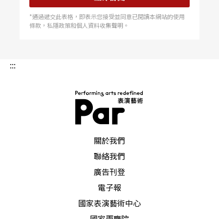
的便是流行樂歌手王子從一九八七年至一九九一年
登上排行榜的作品，包括Thunder、Trust、
*通過遞交此表格，即表示您接受並同意已閱讀本網站的使用
Baby，I am a Star、Sometimes it Snows in April
條款，私隱政策和個人資料收集聲明。
以及Purple Rain。這支龐大的舞蹈由四位編舞家
參與，包括六○年代極限主義編舞家Laura
Dean、Charles Multon、Marco Sappington、
Peter Pucci，每人各編作一段。 事實上，流行文
:::
化與芭蕾的結合已經有許多編舞家嚐試，一九六七
年時，傑佛瑞便曾用搖滾音樂做過一支頗
PAR 表演藝術雜誌
關於我們
聯絡我們
廣告刊登
電子報
國家表演藝術中心
國家兩廳院