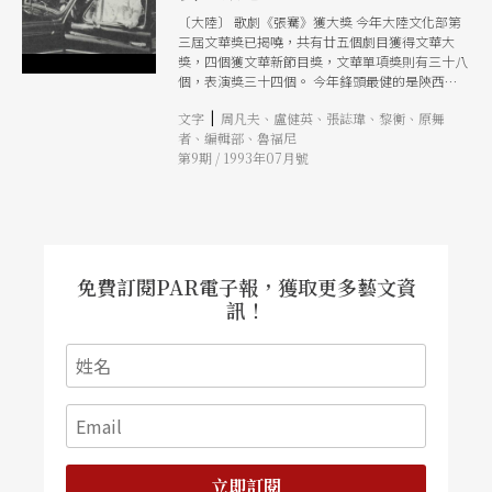
〔大陸〕 歌劇《張騫》獲大獎 今年大陸文化部第
三屆文華獎已揭嘵，共有廿五個劇目獲得文華大
獎，四個獲文華新節目獎，文華單項獎則有三十八
個，表演獎三十四個。 今年鋒頭最健的是陝西省
歌舞劇院歌劇團的歌劇《張騫》。該部作品是今年
|
文字
周凡夫、盧健英、張誌瑋、黎衡、原舞
唯一獲得文華大獎的歌劇作品，而陳坪、張玉龍、
者、編輯部、魯福尼
米東風亦因該作品分別獲得文華導演獎、音樂創作
第9期 / 1993年07月號
獎及表演獎。至於去年在香港神州藝術節時，由湖
北省歌劇團演出歌頌中日友誼的歌劇《櫻花》，亦
獲得文華新劇目獎、導演獎及音樂創作獎。 無獨
有偶，《張騫》與《櫻花》的題材均與「鄰國關
係」有關，明顯地帶有政治上的統戰關係，看來文
化部的獎項與甄選的文化角度仍難免要受政治影響
而有所偏側。 （周凡夫） 夏之秋病逝 著名作曲家
免費訂閱PAR電子報，獲取更多藝文資
夏之秋因患糖尿病及年老體弱，已於五月十二日凌
訊！
晨一時零五分在北京逝世，享年八十一歲。 夏之
秋以抗戰時期的歌曲《歌八百壯士》及《思鄕曲》
而名聞海內外，此外，他更是中國銅管樂的奠基人
物，他所著《小號吹奏法》再版七次，至今仍是銅
管樂的重要敎本。他的學生可說遍佈海內外，九一
年間，在台灣的門生便曾邀請他前去訪問，成爲首
批訪台大陸學者。 （周凡夫） 〔美國〕 傑佛瑞舞
團推出新作 傑佛瑞芭蕾舞團今年一月推出新作
《排行榜》（Billboard）。《排行榜》的音樂用
立即訂閱