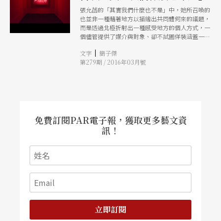
張允菡的「其實我們什麼也不是」中，她所召喚的
也並非一種藉著地方以描繪出共同體何來的議題，
而是透過北極折射出一種感受地方的個人方式，一
個儘管提供了媒介與對象、卻不試圖佯裝涵蓋一切
的個人化方式，實則，在這個主要由媒介創造出各
|
文字
簡子傑
種連結的世界中，儘管書寫與描繪看似貧瘠，卻能
第279期 / 2016年03月號
讓我們重新獲得表情，這是或許僅有少數摯友才能
識別的秘密表情，一張忠於感受而非普遍方法的表
情，一張驚訝地發現「什麼也不是」才構成了我們
的表情。
免費訂閱PAR電子報，獲取更多藝文資
訊！
立即訂閱